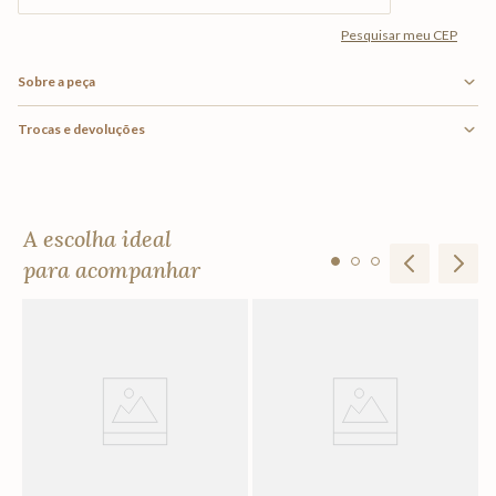
Sobre a peça
Trocas e devoluções
A escolha ideal
para acompanhar
Ta
R
Em
F