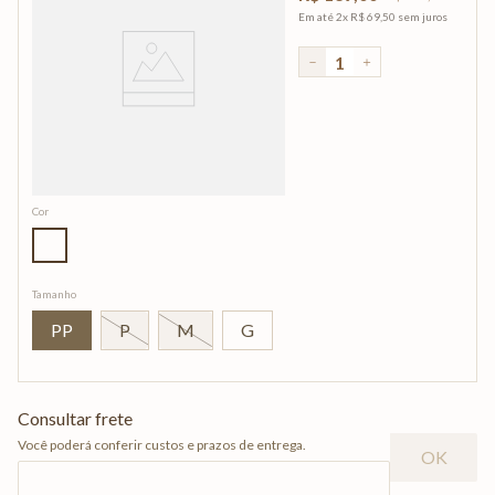
Em até
2
x
R$
69
,
50
sem juros
－
＋
Cor
Tamanho
PP
P
M
G