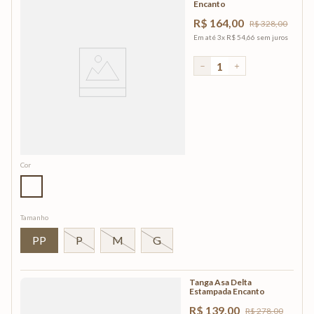
Encanto
R$
164
,
00
R$
328
,
00
Em até
3
x
R$
54
,
66
sem juros
－
＋
Cor
Tamanho
PP
P
M
G
Tanga Asa Delta
Estampada Encanto
R$
139
,
00
R$
278
,
00