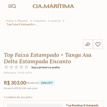
Biquínis
Conjuntos
avulsos
Top Faixa Estampado +
Tanga Asa Delta Estampada
Encanto
Top Faixa Estampado + Tanga Asa
Delta Estampada Encanto
Seja o primeiro a avaliar
Referência
:
14753-14755
R$ 303,00
R$ 606,00
50
% OFF
Em até
3
x
R$ 101,00
sem juros
Top Bandeau Estampado