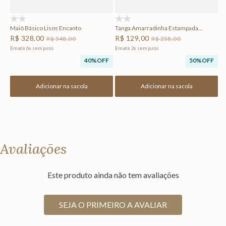
(0)
(0)
Maiô Básico Lisos Encanto
Tanga Amarradinha Estampada
Encanto
R$
328
,
00
R$
129
,
00
R$
548
,
00
R$
258
,
00
Em até
6
x
sem juros
Em até
2
x
sem juros
40%
OFF
50%
OFF
Adicionar na sacola
Adicionar na sacola
Avaliações
Este produto ainda não tem avaliações
SEJA O PRIMEIRO A AVALIAR