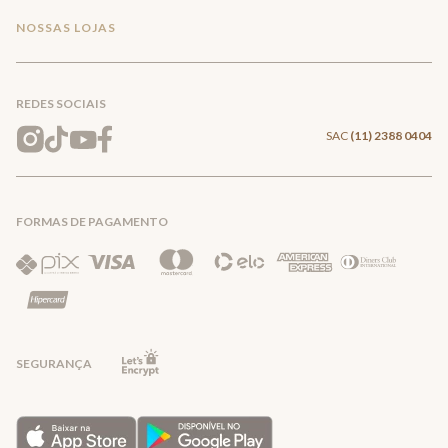
Minha Conta
Compra Segura
NOSSAS LOJAS
+
Conecte-se
Meus pedidos
Formas de Pagamento
Encontre a loja mais próxima
Mapa do Site
REDES SOCIAIS
Wishlist
Entrega e Frete
SAC
(11) 2388 0404
Trocas e Devoluções
FORMAS DE PAGAMENTO
Direito de Arrependimento
Política de Privacidade
Regras promocionais
SEGURANÇA