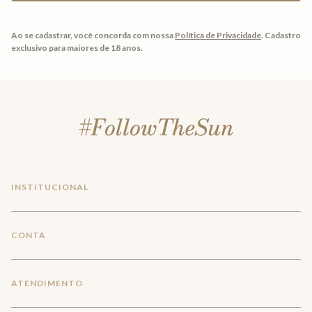
Ao se cadastrar, você concorda com nossa
Política de Privacidade
.
Cadastro
exclusivo para maiores de 18 anos.
INSTITUCIONAL
+
A Marca
CONTA
+
Seja um franqueado
Login
ATENDIMENTO
+
Trabalhe conosco