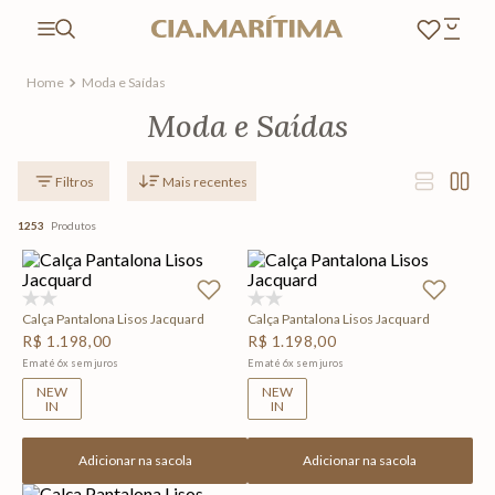
Moda e Saídas
Moda e Saídas
Mais recentes
1253
Produtos
(0)
(0)
Calça Pantalona Lisos Jacquard
Calça Pantalona Lisos Jacquard
R$
1
.
198
,
00
R$
1
.
198
,
00
Em até
6
x
sem juros
Em até
6
x
sem juros
NEW
NEW
IN
IN
Adicionar na sacola
Adicionar na sacola