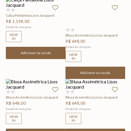
(0)
Calça Pantalona Lisos Jacquard
R$
1
.
198
,
00
Em até
6
x
sem juros
(0)
NEW
Blusa Assimétrica Lisos Jacquard
IN
R$
648
,
00
Em até
6
x
sem juros
Adicionar na sacola
NEW
IN
Adicionar na sacola
(0)
(0)
Blusa Assimétrica Lisos Jacquard
Blusa Assimétrica Lisos Jacquard
R$
648
,
00
R$
648
,
00
Em até
6
x
sem juros
Em até
6
x
sem juros
NEW
NEW
IN
IN