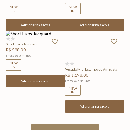
NEW
NEW
IN
IN
Adicionar na sacola
Adicionar na sacola
(0)
Short Lisos Jacquard
R$
598
,
00
Em até
6
x
sem juros
NEW
(0)
IN
Vestido Midi Estampado Ametista
R$
1
.
198
,
00
Adicionar na sacola
Em até
6
x
sem juros
NEW
IN
Adicionar na sacola