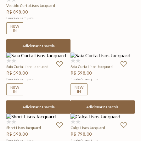
Vestido Curto Lisos Jacquard
R$
898
,
00
Em até
6
x
sem juros
NEW
IN
Adicionar na sacola
(0)
(0)
Saia Curta Lisos Jacquard
Saia Curta Lisos Jacquard
R$
598
,
00
R$
598
,
00
Em até
6
x
sem juros
Em até
6
x
sem juros
NEW
NEW
IN
IN
Adicionar na sacola
Adicionar na sacola
(0)
(0)
Short Lisos Jacquard
Calça Lisos Jacquard
R$
598
,
00
R$
798
,
00
Em até
6
x
sem juros
Em até
6
x
sem juros