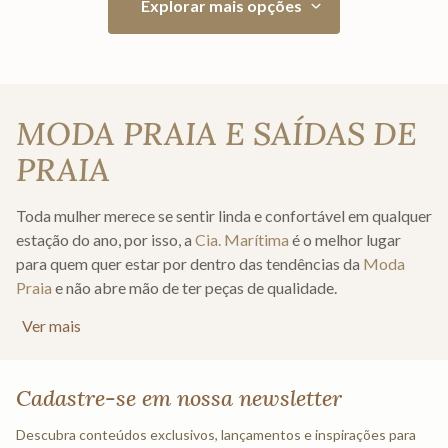
MODA PRAIA E SAÍDAS DE
PRAIA
Toda mulher merece se sentir linda e confortável em qualquer
estação do ano, por isso, a
Cia. Marítima
é o melhor lugar
para quem quer estar por dentro das tendências da
Moda
Praia
e não abre mão de ter peças de qualidade.
Ver mais
As peças de moda praia Cia. Marítima mesclam estilo e
elegância e atendem os requisitos de todos os estilos sem
perder o conforto. Você com certeza se surpreenderá com os
Cadastre-se em nossa newsletter
modelos das nossas coleções de
Moda Praia 2023
.
Descubra conteúdos exclusivos, lançamentos e inspirações para