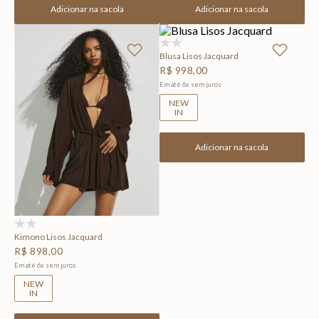
Adicionar na sacola
Adicionar na sacola
(0)
Blusa Lisos Jacquard
R$
998
,
00
Em até
6
x
sem juros
NEW
IN
Adicionar na sacola
(0)
Kimono Lisos Jacquard
R$
898
,
00
Em até
6
x
sem juros
NEW
IN