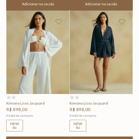
Adicionar na sacola
Adicionar na sacola
(0)
(0)
Kimono Lisos Jacquard
Kimono Lisos Jacquard
R$
898
,
00
R$
898
,
00
Em até
6
x
sem juros
Em até
6
x
sem juros
NEW
NEW
IN
IN