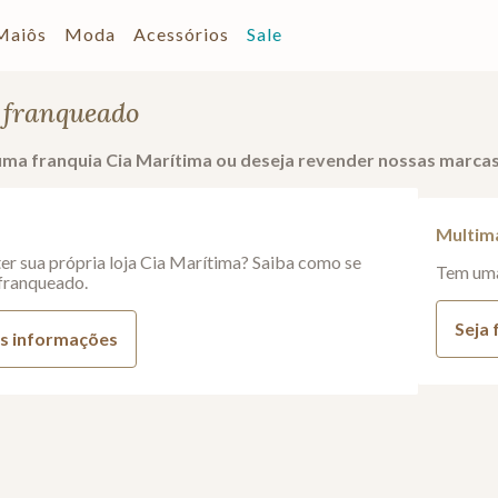
Maiôs
Moda
Acessórios
Sale
 franqueado
uma franquia Cia Marítima ou deseja revender nossas marcas
Multim
er sua própria loja Cia Marítima? Saiba como se
Tem uma
franqueado.
Seja
is informações