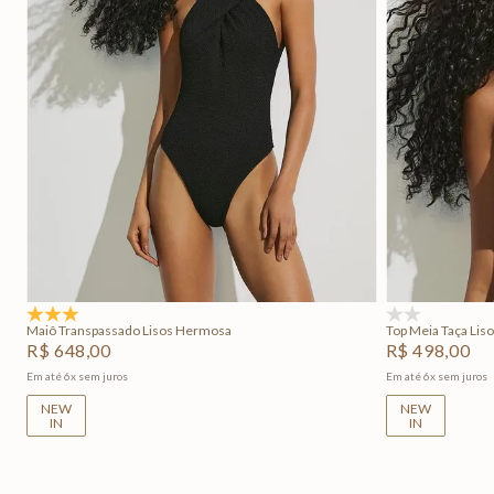
PP
P
M
G
GG
Adicionar na sacola
5.0
(1)
(0)
Maiô Transpassado Lisos Hermosa
Top Meia Taça Liso
R$
648
,
00
R$
498
,
00
Em até
6
x
sem juros
Em até
6
x
sem juros
NEW
NEW
IN
IN
+
2