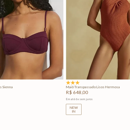
P
M
G
P
M
G
Adicionar na sacola
Adicionar na sacola
5.0
(1)
s Sienna
Maiô Transpassado Lisos Hermosa
R$
648
,
00
Em até
6
x
sem juros
NEW
IN
+
2