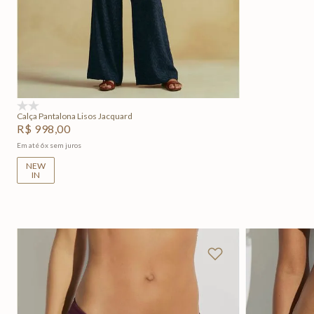
P
M
G
GG
Adicionar na sacola
(0)
Calça Pantalona Lisos Jacquard
R$
998
,
00
Em até
6
x
sem juros
NEW
IN