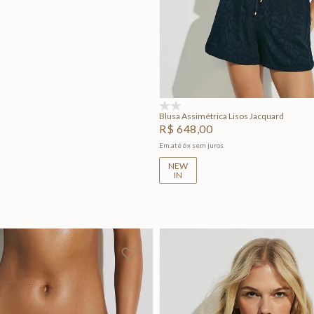
P
M
G
Adicionar na sacola
(0)
Blusa Assimétrica Lisos Jacquard
R$
648
,
00
Em até
6
x
sem juros
NEW
IN