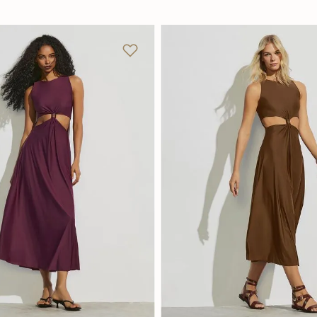
M
G
GG
P
M
G
Adicionar na sacola
Adicionar na sacola