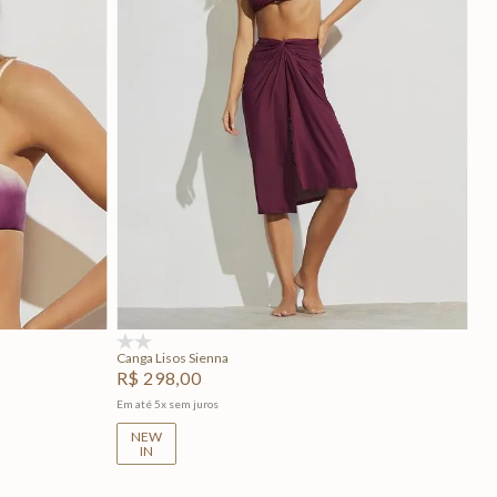
GG
U
Adicionar na sacola
(0)
Canga Lisos Sienna
R$
298
,
00
Em até
5
x
sem juros
NEW
IN