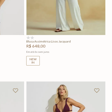
GG
P
M
G
GG
Adicionar na sacola
(0)
Blusa Assimétrica Lisos Jacquard
R$
648
,
00
Em até
6
x
sem juros
NEW
IN