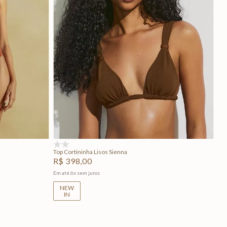
GG
P
M
G
GG
Adicionar na sacola
(0)
Top Cortininha Lisos Sienna
R$
398
,
00
Em até
6
x
sem juros
NEW
IN