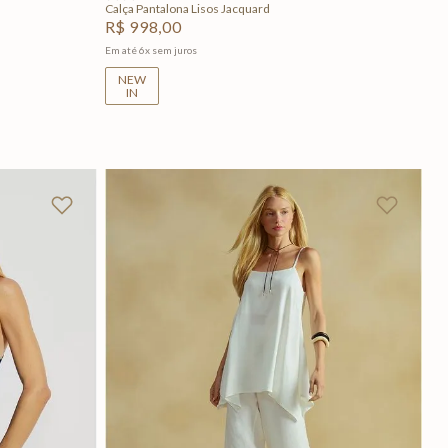
Calça Pantalona Lisos Jacquard
R$
998
,
00
Em até
6
x
sem juros
NEW
IN