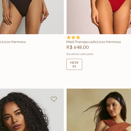
M
G
GG
PP
P
M
G
Adicionar na sacola
Adicionar na sacola
5.0
(1)
o Lisos Hermosa
Maiô Transpassado Lisos Hermosa
R$
648
,
00
Em até
6
x
sem juros
NEW
IN
+
2
+
2