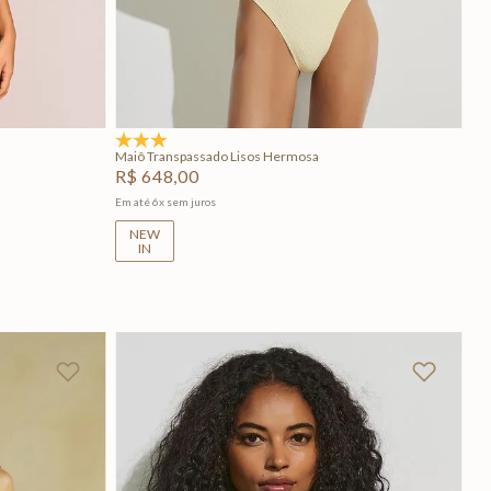
GG
PP
P
M
G
GG
Adicionar na sacola
5.0
(1)
Maiô Transpassado Lisos Hermosa
R$
648
,
00
Em até
6
x
sem juros
NEW
IN
+
2