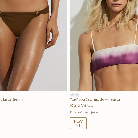
M
G
GG
PP
P
M
G
Adicionar na sacola
Adicionar na sacola
(0)
a Lisos Sienna
Top Faixa Estampado Ametista
R$
398
,
00
Em até
6
x
sem juros
NEW
IN