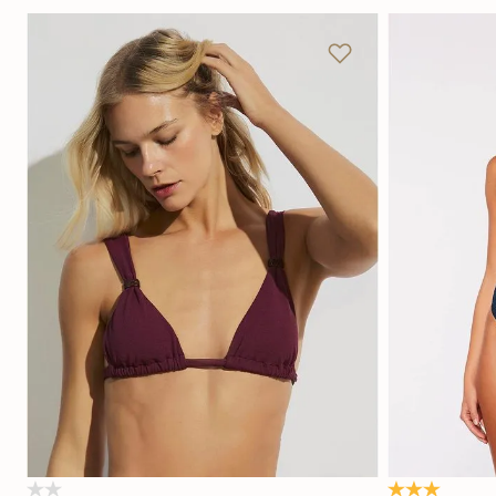
P
M
G
GG
Adicionar na sacola
(0)
5.0
(1)