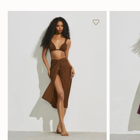
U
P
Adicionar na sacola