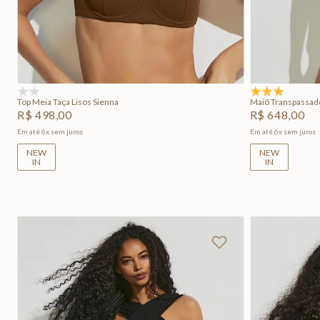
P
M
G
GG
P
Adicionar na sacola
(0)
5.0
(1)
Top Meia Taça Lisos Sienna
Maiô Transpassad
R$
498
,
00
R$
648
,
00
Em até
6
x
sem juros
Em até
6
x
sem juros
NEW
NEW
IN
IN