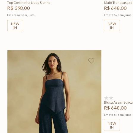
Top Cortininha Lisos Sienna
Maiô Transpassad
R$
398
,
00
R$
648
,
00
Em até
6
x
sem juros
Em até
6
x
sem juros
NEW
NEW
IN
IN
P
(0)
Blusa Assimétrica
R$
648
,
00
Em até
6
x
sem juros
NEW
IN