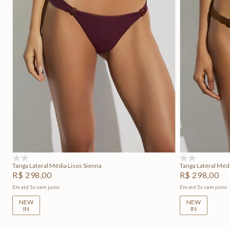
P
M
G
GG
P
Adicionar na sacola
(0)
(0)
Tanga Lateral Média Lisos Sienna
Tanga Lateral Médi
R$
298
,
00
R$
298
,
00
Em até
5
x
sem juros
Em até
5
x
sem juros
NEW
NEW
IN
IN