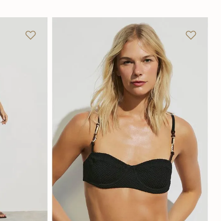
GG
P
M
G
GG
Adicionar na sacola