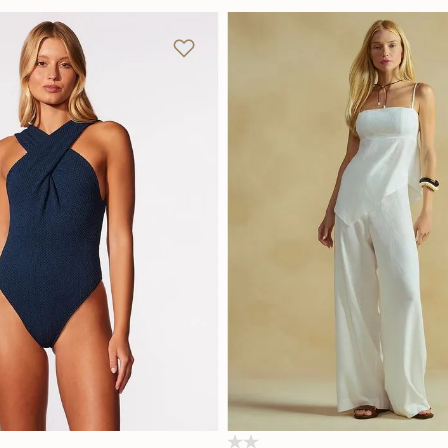
P
G
GG
P
M
G
Adicionar na sacola
Adicionar na sacola
(0)