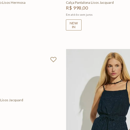
o Lisos Hermosa
Calça Pantalona Lisos Jacquard
R$
998
,
00
Em até
6
x
sem juros
NEW
IN
+
2
M
G
GG
Adicionar na sacola
 Lisos Jacquard