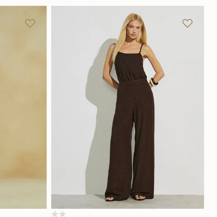
GG
P
M
G
GG
Adicionar na sacola
(0)