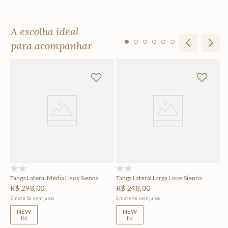
A escolha ideal
para acompanhar
To
R
Em
(0)
(0)
Tanga Lateral Média Lisos Sienna
Tanga Lateral Larga Lisos Sienna
R$
298
,
00
R$
248
,
00
Em até
5
x
sem juros
Em até
4
x
sem juros
NEW
NEW
IN
IN