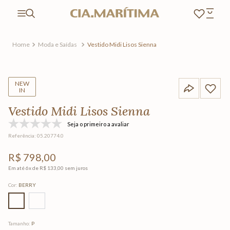
Moda e Saídas
Vestido Midi Lisos Sienna
NEW
IN
Vestido Midi Lisos Sienna
Seja o primeiro a avaliar
Referência
:
05.20774.0
R$
798
,
00
Em até
6
x de
R$
133
,
00
sem juros
Cor
:
BERRY
Tamanho
:
P