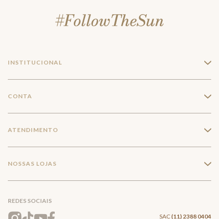
INSTITUCIONAL
+
A Marca
CONTA
+
Seja um franqueado
Login
ATENDIMENTO
+
Trabalhe conosco
Minha Conta
Compra Segura
NOSSAS LOJAS
+
Conecte-se
Meus pedidos
Formas de Pagamento
Encontre a loja mais próxima
Mapa do Site
REDES SOCIAIS
Wishlist
Entrega e Frete
SAC
(11) 2388 0404