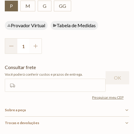
P
M
G
GG
Provador Virtual
Tabela de Medidas
Sobre a peça
Trocas e devoluções