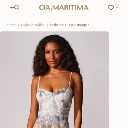
Maiôs e Bodies
Maiô Meia Taça Estampado
Riviera