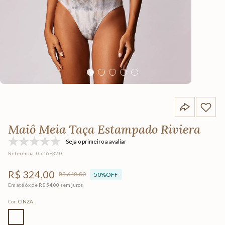
Maiô Meia Taça Estampado Riviera
Seja o primeiro a avaliar
Referência
:
05.16932.0
R$
324
,
00
R$
648
,
00
50%
OFF
Em até
6
x de
R$
54
,
00
sem juros
Cor
:
CINZA