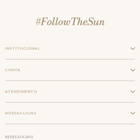
INSTITUCIONAL
+
A Marca
CONTA
+
Seja um franqueado
Login
ATENDIMENTO
+
Trabalhe conosco
Minha Conta
Compra Segura
NOSSAS LOJAS
+
Conecte-se
Meus pedidos
Formas de Pagamento
Encontre a loja mais próxima
Mapa do Site
REDES SOCIAIS
Wishlist