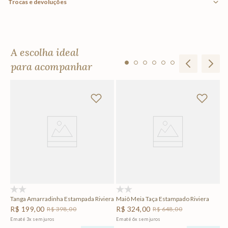
Trocas e devoluções
A escolha ideal
para acompanhar
Ta
R
Em
F
(0)
(0)
Tanga Amarradinha Estampada Riviera
Maiô Meia Taça Estampado Riviera
R$
199
,
00
R$
324
,
00
R$
398
,
00
R$
648
,
00
Em até
3
x
sem juros
Em até
6
x
sem juros