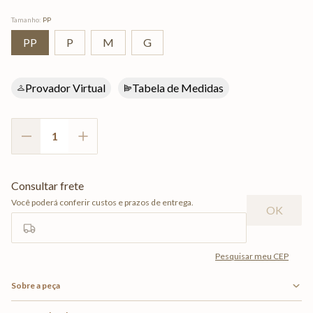
Tamanho
:
PP
PP
P
M
G
Provador Virtual
Tabela de Medidas
Sobre a peça