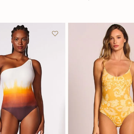
M
GG
PP
P
M