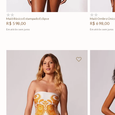
Adicionar na sacola
(0)
(0)
Maiô Básico Estampado Eclipse
Maiô Ombro Único
R$
598
,
00
R$
698
,
00
Em até
6
x
sem juros
Em até
6
x
sem juros