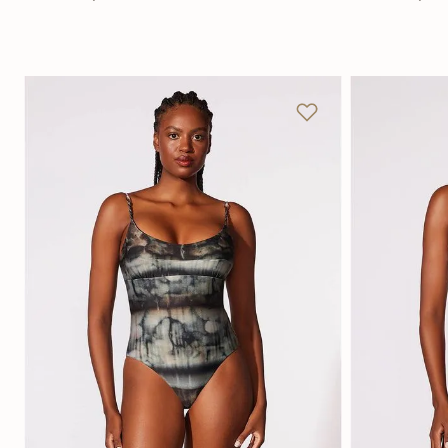
P
M
G
GG
P