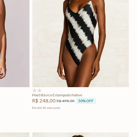
PP
Adicionar na sacola
(0)
Maiô Básico Estampado Native
R$
248
,
00
50%
OFF
R$
498
,
00
Em até
4
x
sem juros