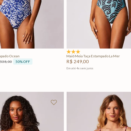
PP
P
M
PP
Adicionar na sacola
Adicionar na sacola
5.0
(2)
mpado Ocean
Maiô Meia Taça Estampado La Mer
R$
249
,
00
50%
OFF
538
,
00
Em até
4
x
sem juros