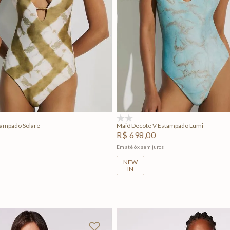
M
G
GG
P
M
G
Adicionar na sacola
Adicionar na sacola
(0)
tampado Solare
Maiô Decote V Estampado Lumi
R$
698
,
00
Em até
6
x
sem juros
NEW
IN