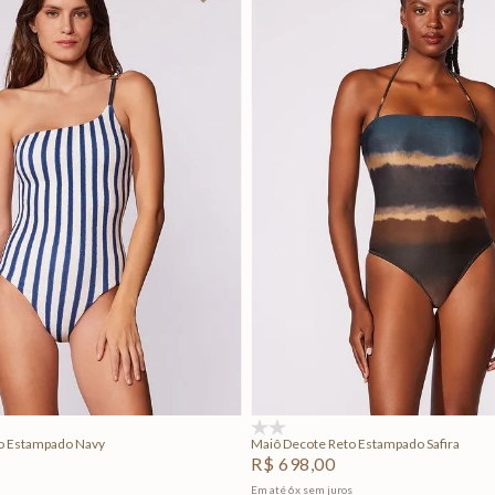
P
M
G
P
Adicionar na sacola
Adicionar na sacola
(0)
o Estampado Navy
Maiô Decote Reto Estampado Safira
R$
698
,
00
Em até
6
x
sem juros