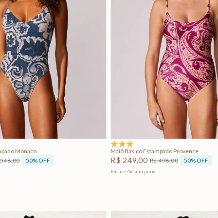
PP
P
PP
P
Adicionar na sacola
Adicionar na sacola
5.0
(1)
ampado Monaco
Maiô Básico Estampado Provence
R$
249
,
00
50%
OFF
50%
OFF
548
,
00
R$
498
,
00
Em até
4
x
sem juros