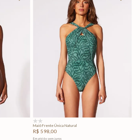
P
M
G
GG
Adicionar na sacola
(0)
Maiô Frente Única Natural
R$
598
,
00
Em até
6
x
sem juros