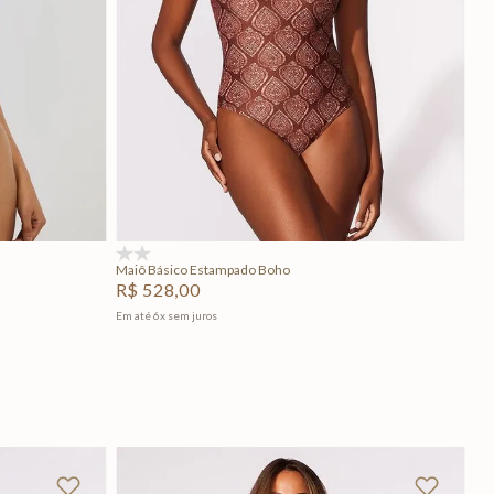
GG
P
M
GG
Adicionar na sacola
(0)
Maiô Básico Estampado Boho
R$
528
,
00
Em até
6
x
sem juros