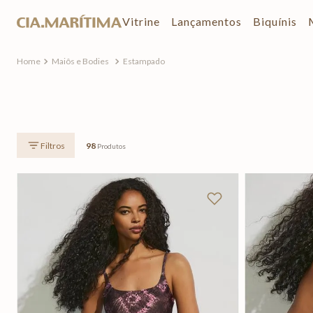
Vitrine
Lançamentos
Biquínis
Maiôs e Bodies
Estampado
98
Produtos