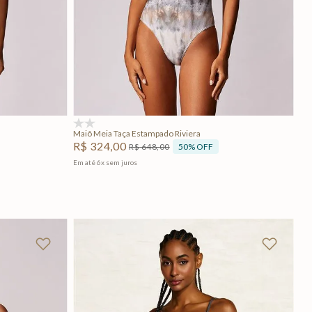
PP
P
M
G
Adicionar na sacola
(0)
Maiô Meia Taça Estampado Riviera
R$
324
,
00
50%
OFF
R$
648
,
00
Em até
6
x
sem juros