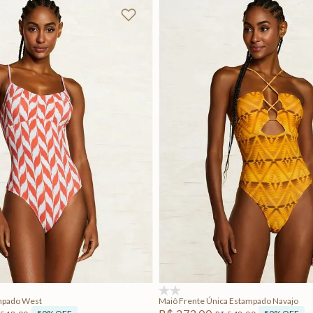
P
PP
PP
P
G
Adicionar na sacola
Adicionar na sacola
(0)
mpado West
Maiô Frente Única Estampado Navajo