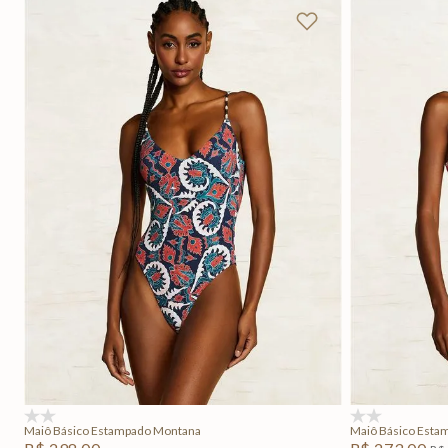
PP
Adicionar na sacola
(0)
(0)
Maiô Básico Estampado Montana
Maiô Básico Esta