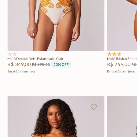
PP
P
G
Adicionar na sacola
(0)
5.0
(1)
Maiô Decote Reto Estampado Clair
Maiô Básico Esta
R$
349
,
00
R$
269
,
00
50%
OFF
R$
698
,
00
R$
Em até
6
x
sem juros
Em até
5
x
sem juros