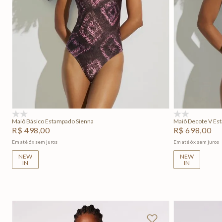
P
M
G
GG
P
Adicionar na sacola
(0)
(0)
Maiô Básico Estampado Sienna
Maiô Decote V Es
R$
498
,
00
R$
698
,
00
Em até
6
x
sem juros
Em até
6
x
sem juros
NEW
NEW
IN
IN