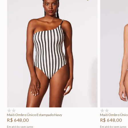
P
M
G
GG
PP
Adicionar na sacola
(0)
(0)
Maiô Ombro Único Estampado Navy
Maiô Ombro Únic
R$
648
,
00
R$
648
,
00
Em até
6
x
sem juros
Em até
6
x
sem juros