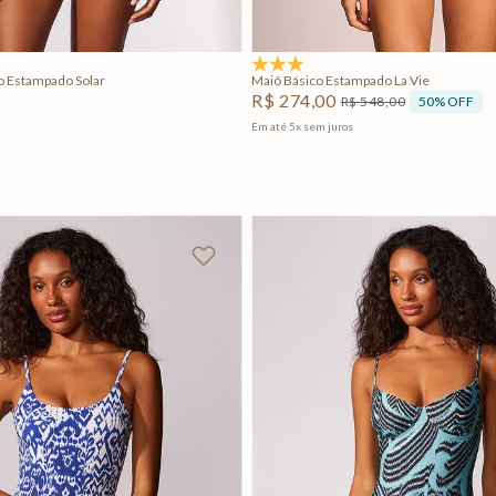
Adicionar na sacola
Adicionar na sacola
4.8
(12)
 Estampado Solar
Maiô Básico Estampado La Vie
R$
274
,
00
50%
OFF
R$
548
,
00
Em até
5
x
sem juros