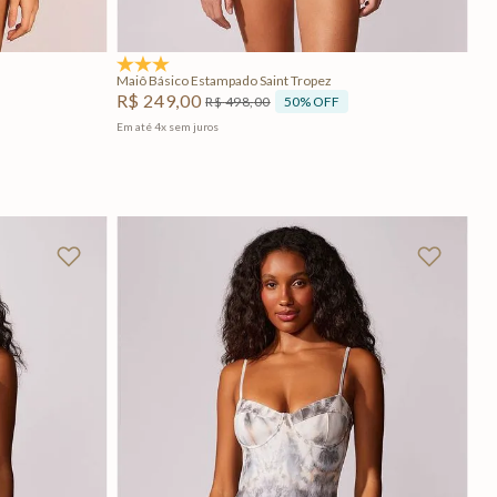
Adicionar na sacola
5.0
(1)
Maiô Básico Estampado Saint Tropez
R$
249
,
00
50%
OFF
R$
498
,
00
Em até
4
x
sem juros