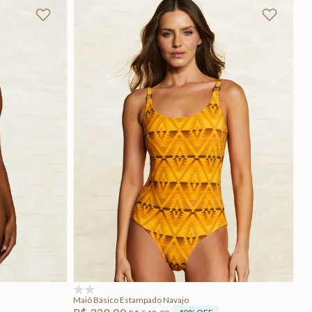
GG
PP
P
M
Adicionar na sacola
(0)
Maiô Básico Estampado Navajo