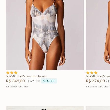
PP
P
M
G
Adicionar na sacola
5.0
(1)
5.0
(2)
Maiô Básico Estampado Riviera
Maiô Básico Est
R$
349
,
00
R$
274
,
00
50%
OFF
R$
698
,
00
R$
Em até
6
x
sem juros
Em até
5
x
sem juros