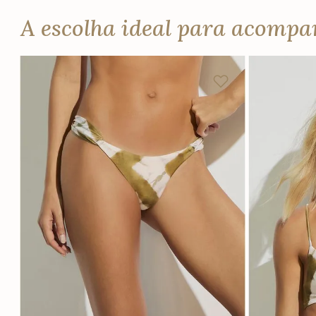
A escolha ideal para acomp
P
M
G
GG
P