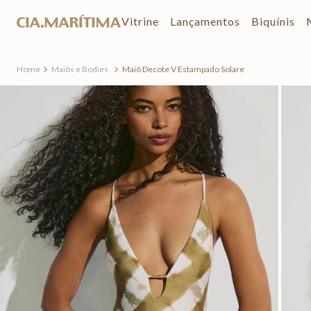
Vitrine
Lançamentos
Biquínis
Maiôs e Bodies
Maiô Decote V Estampado Solare