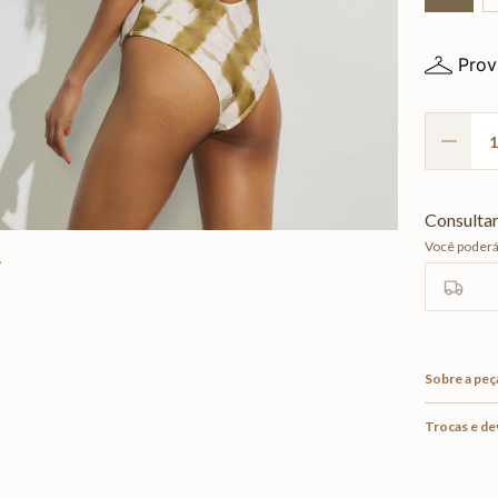
Prov
Sobre a peç
Trocas e d