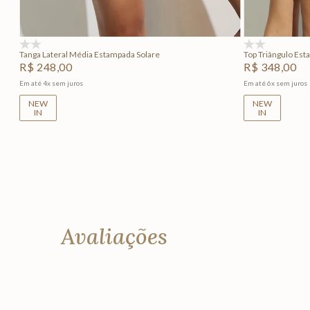
Adicionar na sacola
(0)
(0)
Tanga Lateral Média Estampada Solare
Top Triângulo Est
R$
248
,
00
R$
348
,
00
Em até
4
x
sem juros
Em até
6
x
sem juros
NEW
NEW
IN
IN
Avaliações