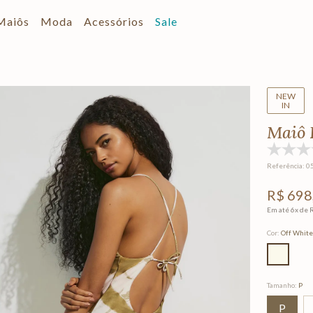
Maiôs
Moda
Acessórios
Sale
NEW
IN
Maiô 
Referência
:
0
R$
698
Em até
6
x de
Cor
:
Off Whit
Tamanho
:
P
P