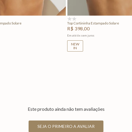
Adicionar na sacola
Adicionar na sacola
(0)
ampado Solare
Top Cortininha Estampado Solare
R$
398
,
00
Em até
6
x
sem juros
NEW
IN
Este produto ainda não tem avaliações
SEJA O PRIMEIRO A AVALIAR