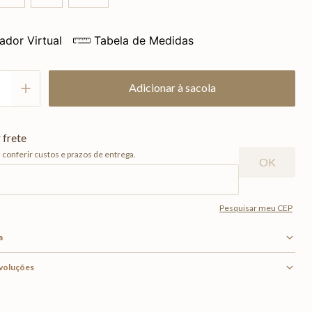
ador Virtual
Tabela de Medidas
Adicionar à sacola
a
evoluções