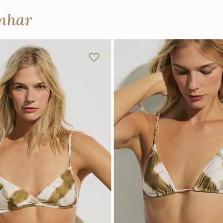
anhar
M
G
GG
PP
P
M
G