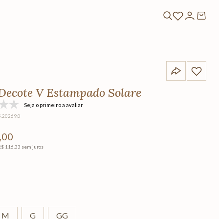
Decote V Estampado Solare
Seja o primeiro a avaliar
5.20269.0
,
00
R$
116
,
33
sem juros
e
M
G
GG