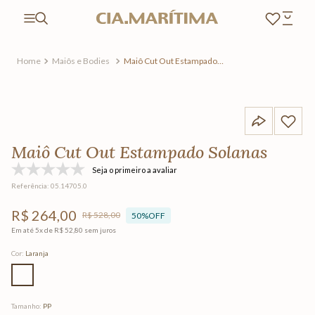
Maiôs e Bodies
Maiô Cut Out Estampado
Solanas
Maiô Cut Out Estampado Solanas
Seja o primeiro a avaliar
Referência
:
05.14705.0
R$
264
,
00
R$
528
,
00
50%
OFF
Em até
5
x de
R$
52
,
80
sem juros
Cor
:
Laranja
Tamanho
:
PP