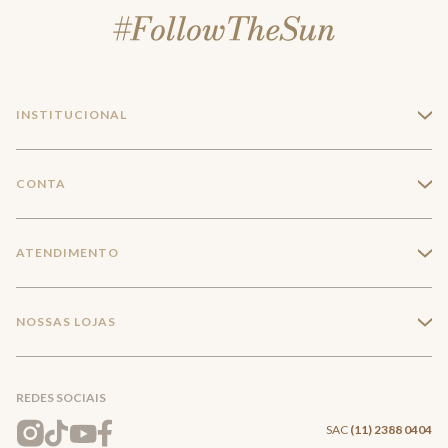
INSTITUCIONAL
+
A Marca
CONTA
+
Seja um franqueado
Login
ATENDIMENTO
+
Trabalhe conosco
Minha Conta
Compra Segura
NOSSAS LOJAS
+
Conecte-se
Meus pedidos
Formas de Pagamento
Encontre a loja mais próxima
Mapa do Site
REDES SOCIAIS
Wishlist
Entrega e Frete
SAC
(11) 2388 0404