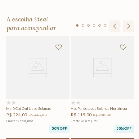
A escolha ideal
para acompanhar
Ma
R
Em
F
(0)
(0)
Maiô Cut Out Lisos Solanas
Hot Pants Lisos Solanas Hortênsia
R$
224
,
00
R$
119
,
00
R$
448
,
00
R$
238
,
00
Em até
4
x
sem juros
Em até
2
x
sem juros
50%
OFF
50%
OFF