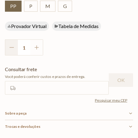
PP
P
M
G
Provador Virtual
Tabela de Medidas
Sobre a peça
Trocas e devoluções