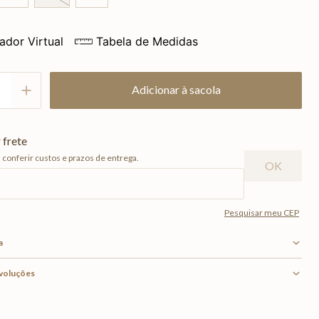
ador Virtual
Tabela de Medidas
Adicionar à sacola
a
evoluções