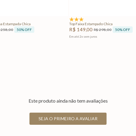
Adicionar na sacola
Adicionar na sacola
5.0
(1)
a Estampada Chica
Top Faixa Estampado Chica
R$
149
,
00
50%
OFF
50%
OFF
258
,
00
R$
298
,
00
Em até
2
x
sem juros
Este produto ainda não tem avaliações
SEJA O PRIMEIRO A AVALIAR