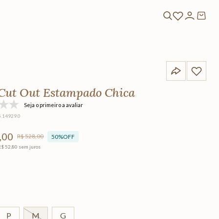
Cut Out Estampado Chica
Seja o primeiro a avaliar
5.14929.0
,
00
R$
528
,
00
50%
OFF
R$
52
,
80
sem juros
P
M
G