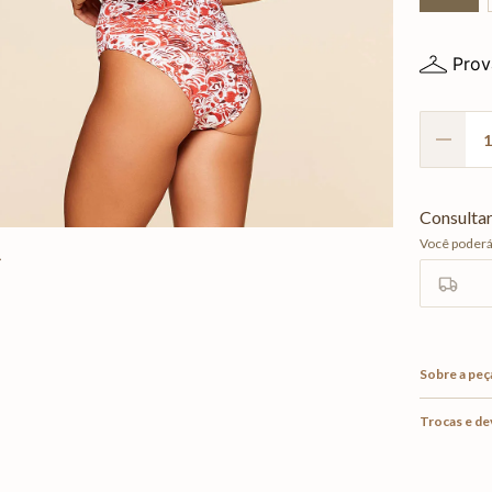
Prov
Sobre a peç
Trocas e d