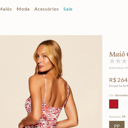
Maiôs
Moda
Acessórios
Sale
Maiô 
Referência
:
0
R$
264
Em até
5
x de
Cor
:
Vermelho
Tamanho
:
PP
PP