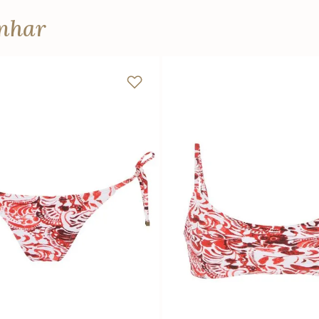
anhar
P
M
G
PP
P
M