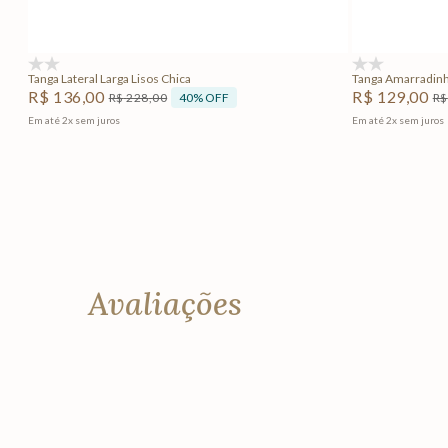
Adicionar na sacola
(0)
(0)
Tanga Lateral Larga Lisos Chica
Tanga Amarradinh
R$
136
,
00
R$
129
,
00
40%
OFF
R$
228
,
00
R$
Em até
2
x
sem juros
Em até
2
x
sem juros
Avaliações