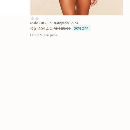
Adicionar na sacola
(0)
Maiô Cut Out Estampado Chica
R$
264
,
00
50%
OFF
R$
528
,
00
Em até
5
x
sem juros