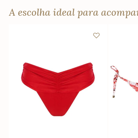
A escolha ideal para acomp
PP
P
M
G
GG
PP