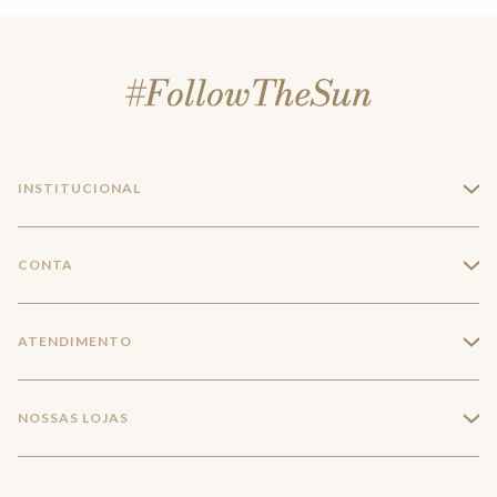
INSTITUCIONAL
+
A Marca
CONTA
+
Seja um franqueado
Login
ATENDIMENTO
+
Trabalhe conosco
Minha Conta
Compra Segura
NOSSAS LOJAS
+
Conecte-se
Meus pedidos
Formas de Pagamento
Encontre a loja mais próxima
Mapa do Site