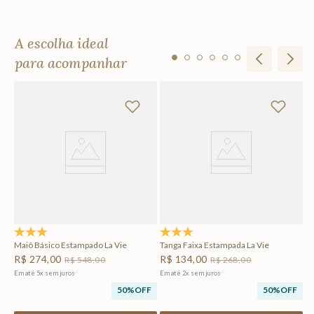
A escolha ideal
para acompanhar
Ta
R
Em
F
4.8
(12)
5.0
(1)
Maiô Básico Estampado La Vie
Tanga Faixa Estampada La Vie
R$
274
,
00
R$
134
,
00
R$
548
,
00
R$
268
,
00
Em até
5
x
sem juros
Em até
2
x
sem juros
50%
OFF
50%
OFF