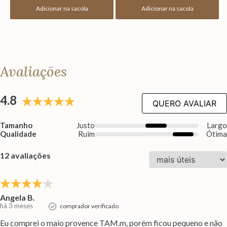
Adicionar na sacola
Adicionar na sacola
Avaliações
4.8
QUERO AVALIAR
Tamanho
Justo
Larg
Qualidade
Ruim
Ótim
12 avaliações
Angela B.
há 3 meses
comprador verificado
Eu comprei o maio provence TAM.m, porém ficou pequeno e não