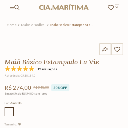
Maiôs e Bodies
Maiô Básico Estampado La
Vie
Maiô Básico Estampado La Vie
12 avaliações
Referência
:
05.18184.0
R$
274
,
00
R$
548
,
00
50%
OFF
Em até
5
x de
R$
54
,
80
sem juros
Cor
:
Amarelo
Tamanho
:
PP