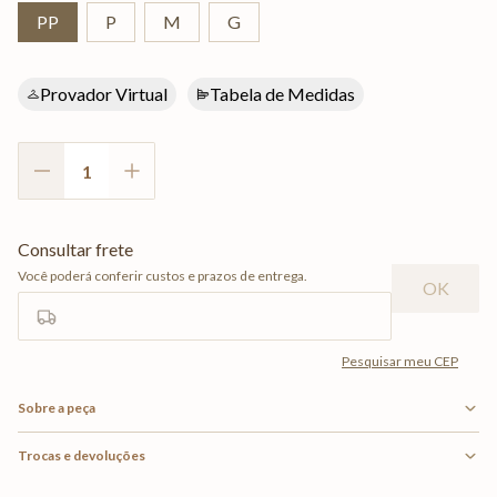
PP
P
M
G
Provador Virtual
Tabela de Medidas
Sobre a peça
Trocas e devoluções