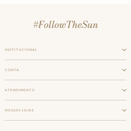
INSTITUCIONAL
+
A Marca
CONTA
+
Seja um franqueado
Login
ATENDIMENTO
+
Trabalhe conosco
Minha Conta
Compra Segura
NOSSAS LOJAS
+
Conecte-se
Meus pedidos
Formas de Pagamento
Encontre a loja mais próxima
Mapa do Site