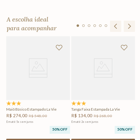
A escolha ideal
para acompanhar
Ta
R
Em
F
4.8
(12)
5.0
(1)
Maiô Básico Estampado La Vie
Tanga Faixa Estampada La Vie
R$
274
,
00
R$
134
,
00
R$
548
,
00
R$
268
,
00
Em até
5
x
sem juros
Em até
2
x
sem juros
50%
OFF
50%
OFF