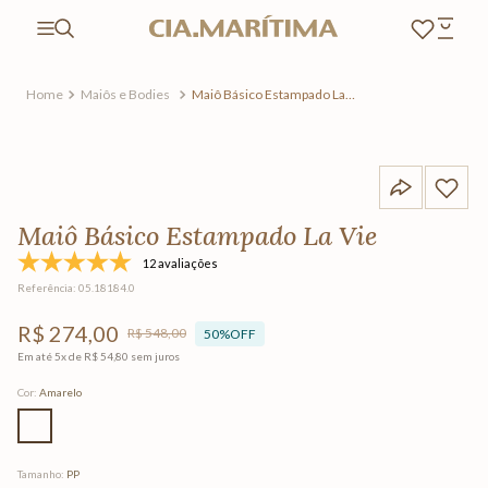
Maiôs e Bodies
Maiô Básico Estampado La
Vie
Maiô Básico Estampado La Vie
12 avaliações
Referência
:
05.18184.0
R$
274
,
00
R$
548
,
00
50%
OFF
Em até
5
x de
R$
54
,
80
sem juros
Cor
:
Amarelo
Tamanho
:
PP