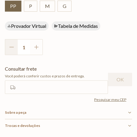
PP
P
M
G
Provador Virtual
Tabela de Medidas
Sobre a peça
Trocas e devoluções