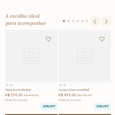
A escolha ideal
para acompanhar
li
Ma
R
Em
F
(0)
(0)
Maiô Asa Delta Bali
Casaco Oversized Bali
R$
199
,
00
R$
499
,
00
R$
498
,
00
R$
998
,
00
Em até
3
x
sem juros
Em até
6
x
sem juros
60%
OFF
50%
OFF