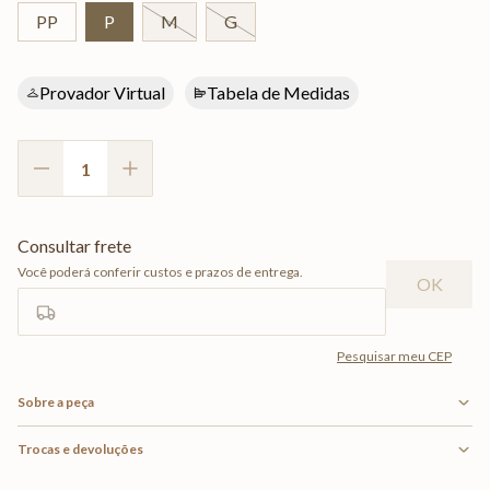
PP
P
M
G
Provador Virtual
Tabela de Medidas
Sobre a peça
Trocas e devoluções