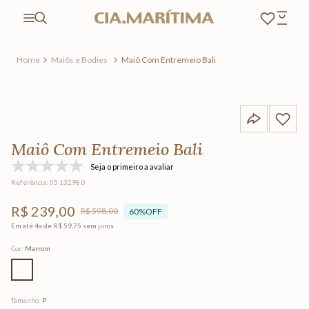
Maiôs e Bodies
Maiô Com Entremeio Bali
Maiô Com Entremeio Bali
Seja o primeiro a avaliar
Referência
:
05.13298.0
R$
239
,
00
R$
598
,
00
60%
OFF
Em até
4
x de
R$
59
,
75
sem juros
Cor
:
Marrom
Tamanho
:
P