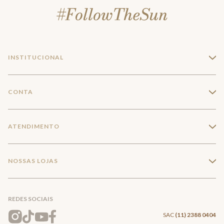
INSTITUCIONAL
+
A Marca
CONTA
+
Seja um franqueado
Login
ATENDIMENTO
+
Trabalhe conosco
Minha Conta
Compra Segura
NOSSAS LOJAS
+
Conecte-se
Meus pedidos
Formas de Pagamento
Encontre a loja mais próxima
Mapa do Site
REDES SOCIAIS
Wishlist
Entrega e Frete
SAC
(11) 2388 0404