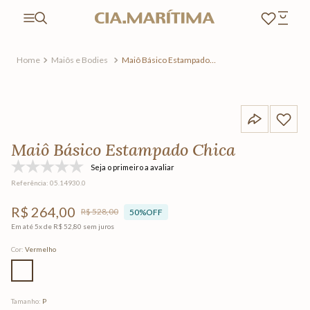
Maiôs e Bodies
Maiô Básico Estampado
Chica
Maiô Básico Estampado Chica
Seja o primeiro a avaliar
Referência
:
05.14930.0
R$
264
,
00
R$
528
,
00
50%
OFF
Em até
5
x de
R$
52
,
80
sem juros
Cor
:
Vermelho
Tamanho
:
P