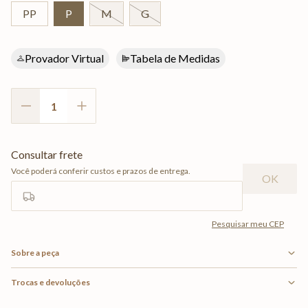
PP
P
M
G
Provador Virtual
Tabela de Medidas
Sobre a peça
Trocas e devoluções