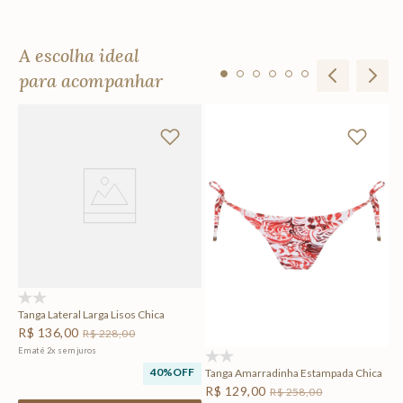
A escolha ideal
para acompanhar
To
R
Em
F
(0)
Tanga Lateral Larga Lisos Chica
R$
136
,
00
R$
228
,
00
Em até
2
x
sem juros
(0)
40%
OFF
Tanga Amarradinha Estampada Chica
R$
129
,
00
R$
258
,
00