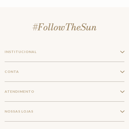
INSTITUCIONAL
+
A Marca
CONTA
+
Seja um franqueado
Login
ATENDIMENTO
+
Trabalhe conosco
Minha Conta
Compra Segura
NOSSAS LOJAS
+
Conecte-se
Meus pedidos
Formas de Pagamento
Encontre a loja mais próxima