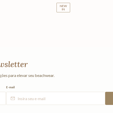
NEW
IN
wsletter
ções para elevar seu beachwear.
E-mail