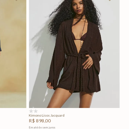
P
M
G
Adicionar na sacola
(0)
Kimono Lisos Jacquard
R$
898
,
00
Em até
6
x
sem juros