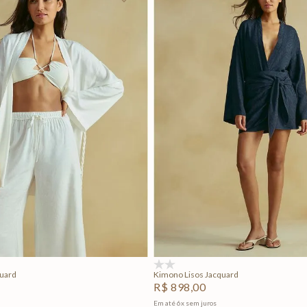
P
M
G
P
M
G
Adicionar na sacola
Adicionar na sacola
(0)
quard
Kimono Lisos Jacquard
R$
898
,
00
Em até
6
x
sem juros