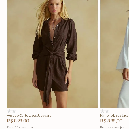
P
M
G
Adicionar na sacola
(0)
(0)
Vestido Curto Lisos Jacquard
Kimono Lisos Jac
R$
898
,
00
R$
898
,
00
Em até
6
x
sem juros
Em até
6
x
sem juros