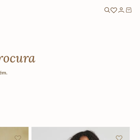
rocura
lém.