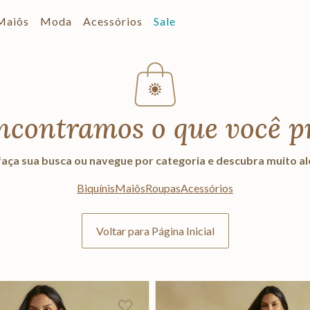
Maiôs
Moda
Acessórios
Sale
ncontramos o que você p
aça sua busca ou navegue por categoria e descubra muito a
Biquínis
Maiôs
Roupas
Acessórios
Voltar para Página Inicial