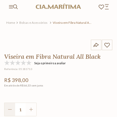
Bolsas e Acessórios
Viseira em Fibra Natural All
Black
Viseira em Fibra Natural All Black
Seja o primeiro a avaliar
Referência
:
05.18171.0
R$
398
,
00
Em até
6
x de
R$
66
,
33
sem juros