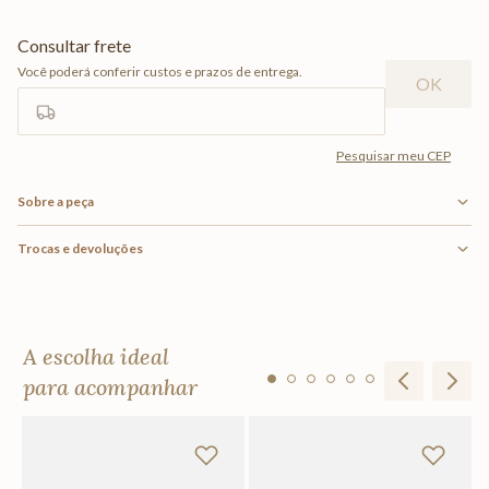
Sobre a peça
Trocas e devoluções
A escolha ideal
para acompanhar
Ta
Bl
R