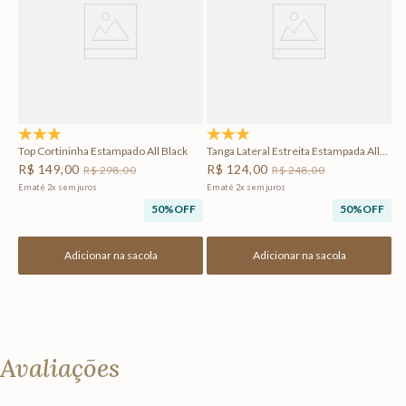
Em
F
5.0
(1)
5.0
(1)
Top Cortininha Estampado All Black
Tanga Lateral Estreita Estampada All
Black
R$
149
,
00
R$
124
,
00
R$
298
,
00
R$
248
,
00
Em até
2
x
sem juros
Em até
2
x
sem juros
50%
OFF
50%
OFF
Adicionar na sacola
Adicionar na sacola
Avaliações