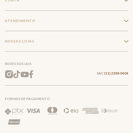
CONTA
+
Seja um franqueado
Login
ATENDIMENTO
+
Trabalhe conosco
Minha Conta
Compra Segura
NOSSAS LOJAS
+
Conecte-se
Meus pedidos
Formas de Pagamento
Encontre a loja mais próxima
Mapa do Site
REDES SOCIAIS
Wishlist
Entrega e Frete
SAC
(11) 2388 0404
Trocas e Devoluções
FORMAS DE PAGAMENTO
Direito de Arrependimento
Política de Privacidade