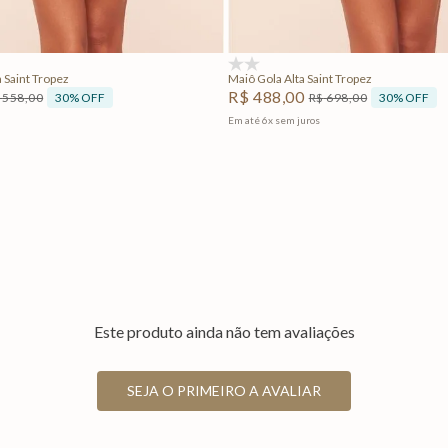
Adicionar na sacola
Adicionar na sacola
(0)
 Saint Tropez
Maiô Gola Alta Saint Tropez
R$
488
,
00
30%
OFF
30%
OFF
558
,
00
R$
698
,
00
Em até
6
x
sem juros
Este produto ainda não tem avaliações
SEJA O PRIMEIRO A AVALIAR