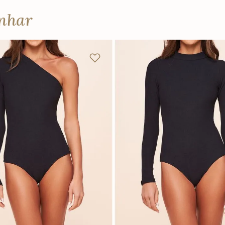
anhar
P
M
G
PP
P
M