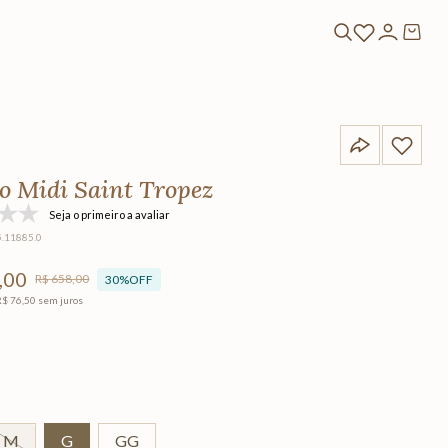
do Midi Saint Tropez
Seja o primeiro a avaliar
5.11885.0
,
00
R$
658
,
00
30%
OFF
R$
76
,
50
sem juros
M
G
GG