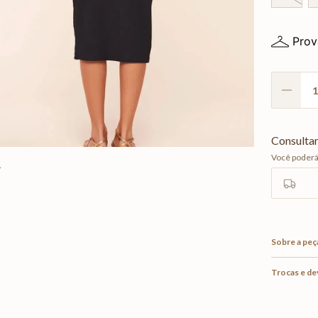
Prov
Sobre a peç
Trocas e d