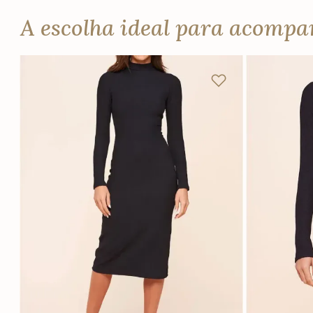
A escolha ideal para acomp
P
M
G
GG
PP