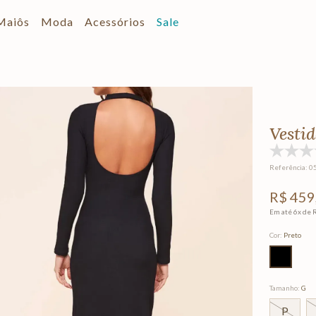
Maiôs
Moda
Acessórios
Sale
Vesti
Referência
:
0
R$
459
Em até
6
x de
Cor
:
Preto
Tamanho
:
G
P