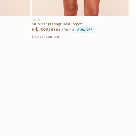
Adicionar na sacola
(0)
Maiô Manga Longa Saint Tropez
R$
389
,
00
30%
OFF
R$
558
,
00
Em até
6
x
sem juros