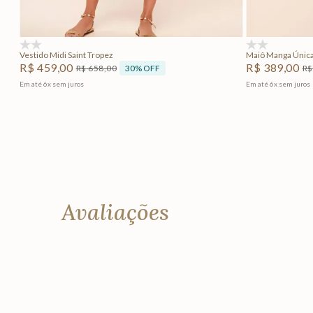
Adicionar na sacola
(0)
(0)
Vestido Midi Saint Tropez
Maiô Manga Única
R$
459
,
00
R$
389
,
00
30%
OFF
R$
658
,
00
R$
Em até
6
x
sem juros
Em até
6
x
sem juros
Avaliações