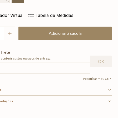
ador Virtual
Tabela de Medidas
Adicionar à sacola
a
evoluções