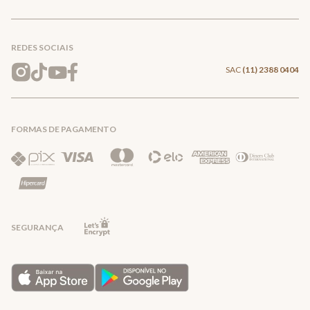
Conecte-se
Meus pedidos
Formas de Pagamento
Encontre a loja mais próxima
Mapa do Site
REDES SOCIAIS
Wishlist
Entrega e Frete
SAC
(11) 2388 0404
Trocas e Devoluções
FORMAS DE PAGAMENTO
Direito de Arrependimento
Política de Privacidade
Regras promocionais
SEGURANÇA