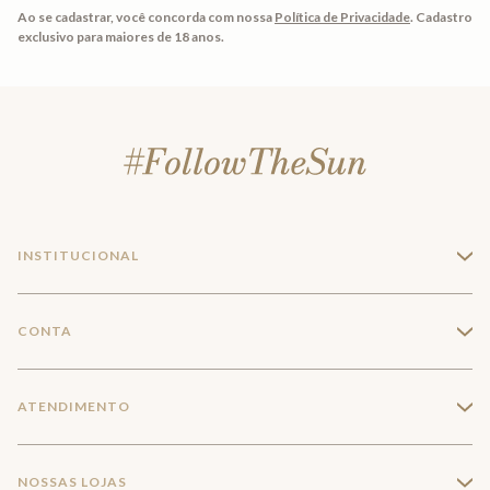
Ao se cadastrar, você concorda com nossa
Política de Privacidade
.
Cadastro
exclusivo para maiores de 18 anos.
INSTITUCIONAL
+
A Marca
CONTA
+
Seja um franqueado
Login
ATENDIMENTO
+
Trabalhe conosco
Minha Conta
Compra Segura
NOSSAS LOJAS
+