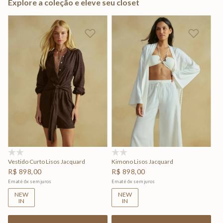
Explore a coleção e eleve seu closet
(0)
(0)
Vestido Curto Lisos Jacquard
Kimono Lisos Jacquard
R$
898
,
00
R$
898
,
00
Em até
6
x
sem juros
Em até
6
x
sem juros
NEW
NEW
IN
IN