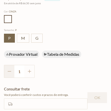
Em até
6
x de
R$
66
,
50
sem juros
Cor
:
CINZA
Tamanho
:
P
P
M
G
Provador Virtual
Tabela de Medidas