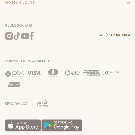
NOSSAS LOJAS
+
Conecte-se
Meus pedidos
Formas de Pagamento
Encontre a loja mais próxima
Mapa do Site
REDES SOCIAIS
Wishlist
Entrega e Frete
SAC
(11) 2388 0404
Trocas e Devoluções
FORMAS DE PAGAMENTO
Direito de Arrependimento
Política de Privacidade
Regras promocionais
SEGURANÇA