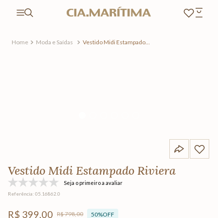
Moda e Saídas
Vestido Midi Estampado
Riviera
Vestido Midi Estampado Riviera
Seja o primeiro a avaliar
Referência
:
05.16862.0
R$
399
,
00
R$
798
,
00
50%
OFF