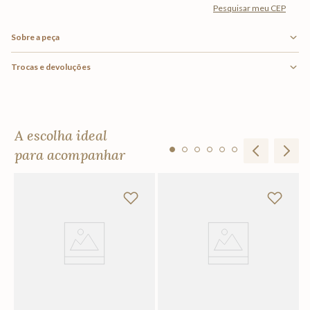
Sobre a peça
Trocas e devoluções
A escolha ideal
para acompanhar
Ma
R
Em
F