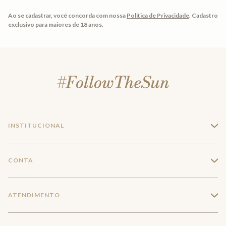
Ao se cadastrar, você concorda com nossa
Política de Privacidade
.
Cadastro
exclusivo para maiores de 18 anos.
INSTITUCIONAL
+
A Marca
CONTA
+
Seja um franqueado
Login
ATENDIMENTO
+
Trabalhe conosco
Minha Conta
Compra Segura