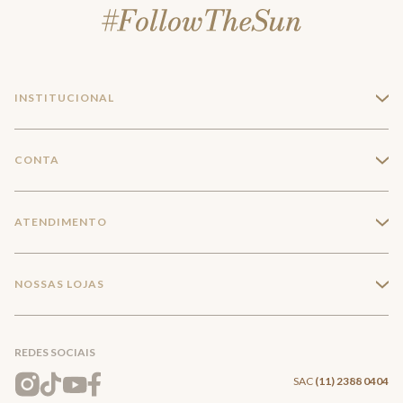
INSTITUCIONAL
+
A Marca
CONTA
+
Seja um franqueado
Login
ATENDIMENTO
+
Trabalhe conosco
Minha Conta
Compra Segura
NOSSAS LOJAS
+
Conecte-se
Meus pedidos
Formas de Pagamento
Encontre a loja mais próxima
Mapa do Site
REDES SOCIAIS
Wishlist
Entrega e Frete
SAC
(11) 2388 0404