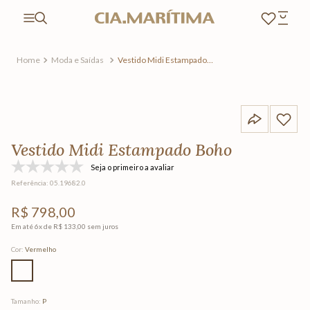
Moda e Saídas
Vestido Midi Estampado
Boho
Vestido Midi Estampado Boho
Seja o primeiro a avaliar
Referência
:
05.19682.0
R$
798
,
00
Em até
6
x de
R$
133
,
00
sem juros
Cor
:
Vermelho
Tamanho
:
P