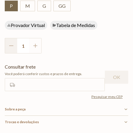
P
M
G
GG
Provador Virtual
Tabela de Medidas
Sobre a peça
Trocas e devoluções