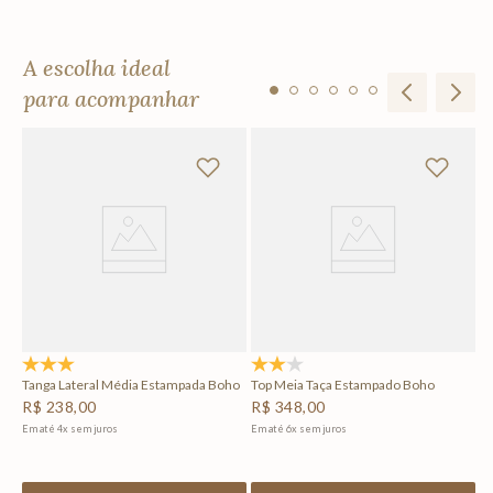
A escolha ideal
para acompanhar
To
R
Em
5.0
(1)
2.0
(1)
Tanga Lateral Média Estampada Boho
Top Meia Taça Estampado Boho
R$
238
,
00
R$
348
,
00
Em até
4
x
sem juros
Em até
6
x
sem juros