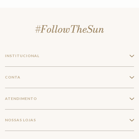
INSTITUCIONAL
+
A Marca
CONTA
+
Seja um franqueado
Login
ATENDIMENTO
+
Trabalhe conosco
Minha Conta
Compra Segura
NOSSAS LOJAS
+
Conecte-se
Meus pedidos
Formas de Pagamento
Encontre a loja mais próxima