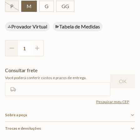
P
M
G
GG
Provador Virtual
Tabela de Medidas
Sobre a peça
Trocas e devoluções