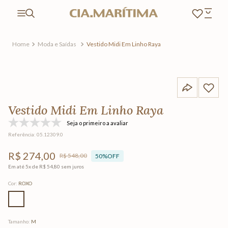
Moda e Saídas
Vestido Midi Em Linho Raya
Vestido Midi Em Linho Raya
Seja o primeiro a avaliar
Referência
:
05.12309.0
R$
274
,
00
R$
548
,
00
50%
OFF
Em até
5
x de
R$
54
,
80
sem juros
Cor
:
ROXO
Tamanho
:
M