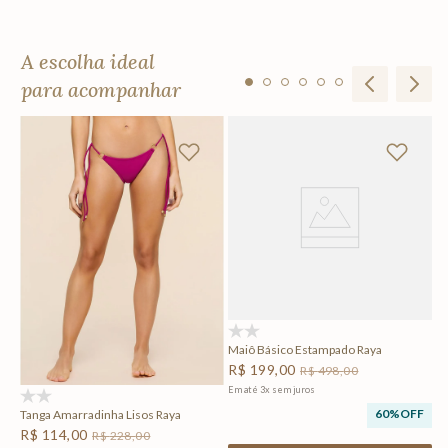
A escolha ideal
para acompanhar
M
R
F
Em
(0)
Maiô Básico Estampado Raya
R$
199
,
00
R$
498
,
00
Em até
3
x
sem juros
(0)
60%
OFF
Tanga Amarradinha Lisos Raya
R$
114
,
00
R$
228
,
00