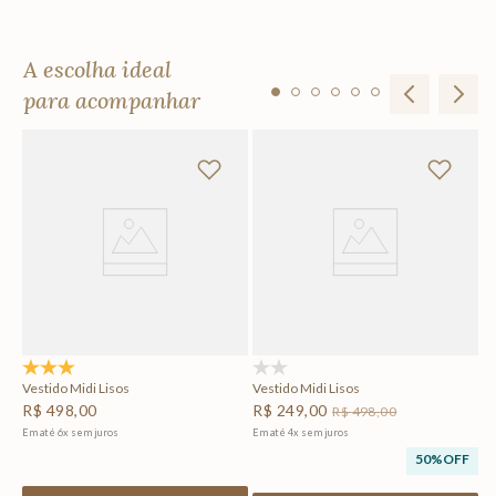
A escolha ideal
para acompanhar
Sa
R
Em
5.0
(1)
(0)
Vestido Midi Lisos
Vestido Midi Lisos
R$
498
,
00
R$
249
,
00
R$
498
,
00
Em até
6
x
sem juros
Em até
4
x
sem juros
50%
OFF