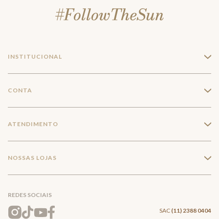
INSTITUCIONAL
+
A Marca
CONTA
+
Seja um franqueado
Login
ATENDIMENTO
+
Trabalhe conosco
Minha Conta
Compra Segura
NOSSAS LOJAS
+
Conecte-se
Meus pedidos
Formas de Pagamento
Encontre a loja mais próxima
Mapa do Site
REDES SOCIAIS
Wishlist
Entrega e Frete
SAC
(11) 2388 0404