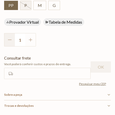
PP
P
M
G
Provador Virtual
Tabela de Medidas
Sobre a peça
Trocas e devoluções