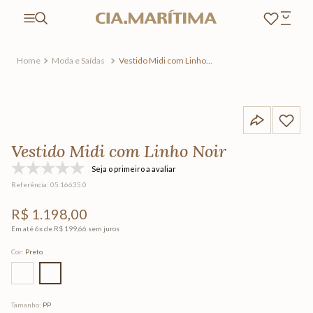
Moda e Saídas
Vestido Midi com Linho
Noir
Vestido Midi com Linho Noir
Seja o primeiro a avaliar
Referência
:
05.16635.0
R$
1
.
198
,
00
Em até
6
x de
R$
199
,
66
sem juros
Cor
:
Preto
Tamanho
:
PP