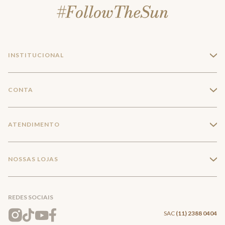
INSTITUCIONAL
+
A Marca
CONTA
+
Seja um franqueado
Login
ATENDIMENTO
+
Trabalhe conosco
Minha Conta
Compra Segura
NOSSAS LOJAS
+
Conecte-se
Meus pedidos
Formas de Pagamento
Encontre a loja mais próxima
Mapa do Site
REDES SOCIAIS
Wishlist
Entrega e Frete
SAC
(11) 2388 0404