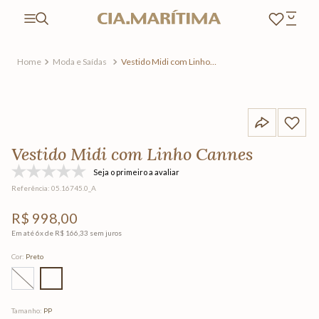
Moda e Saídas
Vestido Midi com Linho
Cannes
Vestido Midi com Linho Cannes
Seja o primeiro a avaliar
Referência
:
05.16745.0_A
R$
998
,
00
Em até
6
x de
R$
166
,
33
sem juros
Cor
:
Preto
Tamanho
:
PP