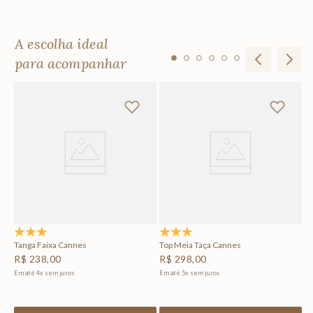
A escolha ideal
para acompanhar
To
R
Em
5.0
(2)
5.0
(1)
Tanga Faixa Cannes
Top Meia Taça Cannes
R$
238
,
00
R$
298
,
00
Em até
4
x
sem juros
Em até
5
x
sem juros