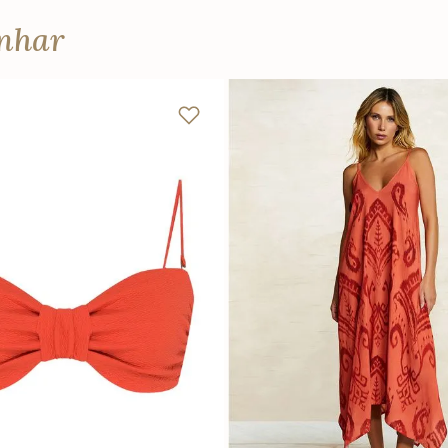
anhar
P
M
G
P
M
G