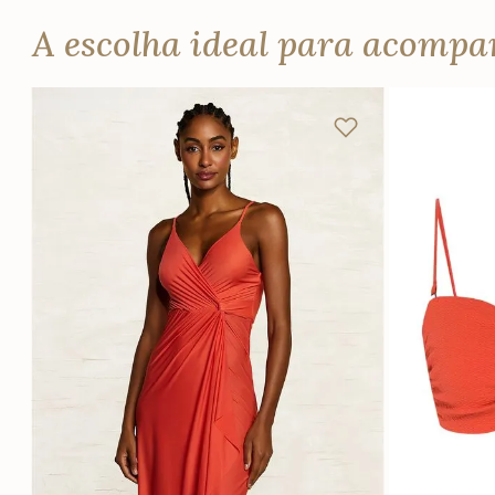
A escolha ideal para acomp
P
M
G
GG
PP