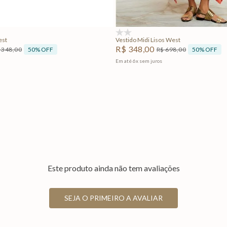
Adicionar na sacola
Adicionar na sacola
(0)
est
Vestido Midi Lisos West
R$
348
,
00
50%
OFF
50%
OFF
348
,
00
R$
698
,
00
Em até
6
x
sem juros
Este produto ainda não tem avaliações
SEJA O PRIMEIRO A AVALIAR