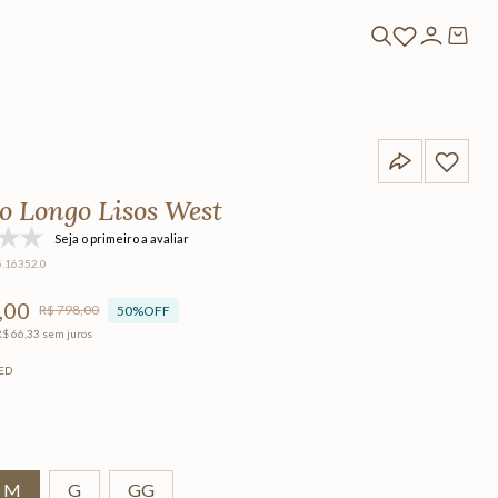
do Longo Lisos West
Seja o primeiro a avaliar
5.16352.0
,
00
R$
798
,
00
50%
OFF
R$
66
,
33
sem juros
ED
M
G
GG