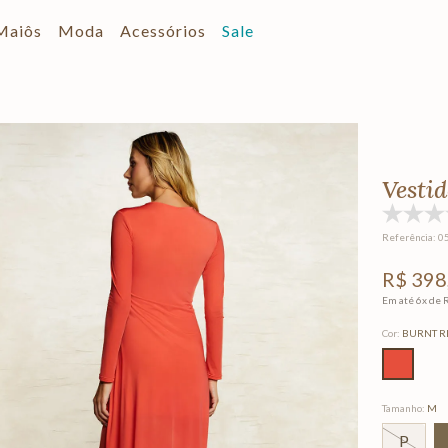
Maiôs
Moda
Acessórios
Sale
Vesti
Referência
:
0
R$
398
Em até
6
x de
Cor
:
BURNT R
Tamanho
:
M
P