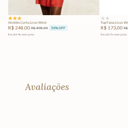
Adicionar na sacola
5.0
(3)
(0)
Vestido Curto Lisos West
Top Faixa Lisos W
R$
248
,
00
R$
173
,
00
50%
OFF
R$
498
,
00
R$
Em até
4
x
sem juros
Em até
3
x
sem juros
Avaliações