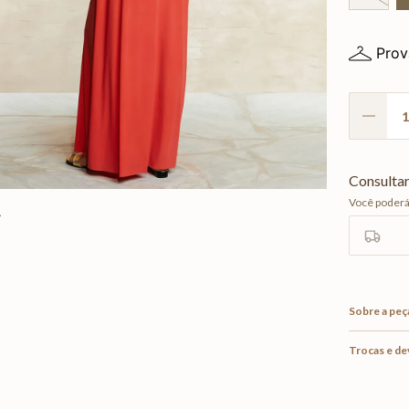
Prov
Sobre a peç
Trocas e d