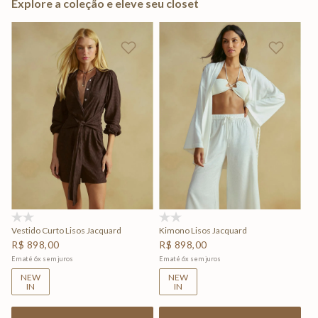
Explore a coleção e eleve seu closet
(0)
(0)
Vestido Curto Lisos Jacquard
Kimono Lisos Jacquard
R$
898
,
00
R$
898
,
00
Em até
6
x
sem juros
Em até
6
x
sem juros
NEW
NEW
IN
IN