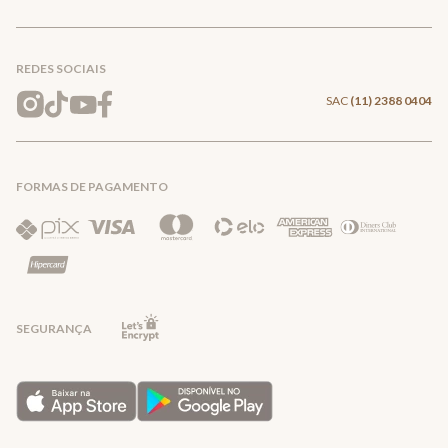
Conecte-se
Meus pedidos
Formas de Pagamento
Encontre a loja mais próxima
Mapa do Site
REDES SOCIAIS
Wishlist
Entrega e Frete
SAC
(11) 2388 0404
Trocas e Devoluções
FORMAS DE PAGAMENTO
Direito de Arrependimento
Política de Privacidade
Regras promocionais
SEGURANÇA