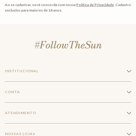
Ao se cadastrar, você concorda com nossa
Política de Privacidade
.
Cadastro
exclusivo para maiores de 18 anos.
INSTITUCIONAL
+
A Marca
CONTA
+
Seja um franqueado
Login
ATENDIMENTO
+
Trabalhe conosco
Minha Conta
Compra Segura
NOSSAS LOJAS
+