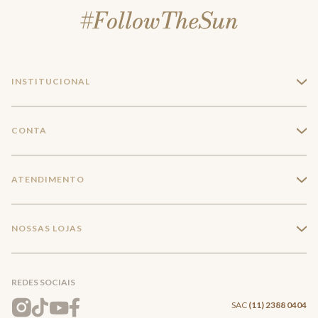
INSTITUCIONAL
+
A Marca
CONTA
+
Seja um franqueado
Login
ATENDIMENTO
+
Trabalhe conosco
Minha Conta
Compra Segura
NOSSAS LOJAS
+
Conecte-se
Meus pedidos
Formas de Pagamento
Encontre a loja mais próxima
Mapa do Site
REDES SOCIAIS
Wishlist
Entrega e Frete
SAC
(11) 2388 0404