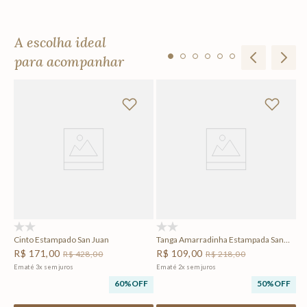
A escolha ideal
para acompanhar
an
Ve
R
Em
F
(0)
(0)
Cinto Estampado San Juan
Tanga Amarradinha Estampada San
Juan
R$
171
,
00
R$
109
,
00
R$
428
,
00
R$
218
,
00
Em até
3
x
sem juros
Em até
2
x
sem juros
60%
OFF
50%
OFF