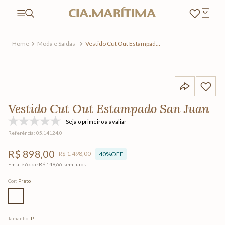
Moda e Saídas
Vestido Cut Out Estampado
San Juan
Vestido Cut Out Estampado San Juan
Seja o primeiro a avaliar
Referência
:
05.14124.0
R$
898
,
00
R$
1
.
498
,
00
40%
OFF
Em até
6
x de
R$
149
,
66
sem juros
Cor
:
Preto
Tamanho
:
P