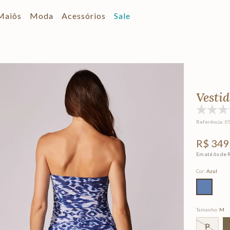
Maiôs
Moda
Acessórios
Sale
Vesti
Referência
:
0
R$
349
Em até
6
x de
Cor
:
Azul
Tamanho
:
M
P