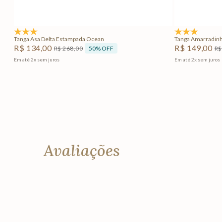
Adicionar na sacola
5.0
(1)
5.0
(1)
Tanga Asa Delta Estampada Ocean
Tanga Amarradin
R$
134
,
00
R$
149
,
00
50%
OFF
R$
268
,
00
R$
Em até
2
x
sem juros
Em até
2
x
sem juros
Avaliações