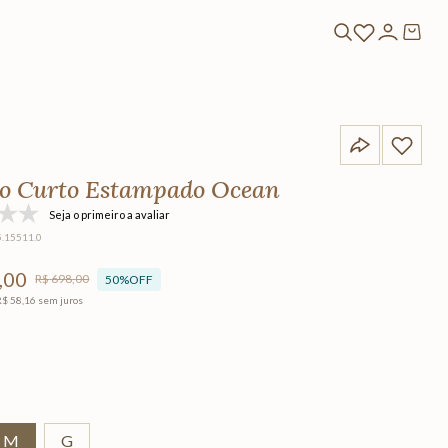
do Curto Estampado Ocean
Seja o primeiro a avaliar
5.15511.0
,
00
R$
698
,
00
50%
OFF
R$
58
,
16
sem juros
M
G