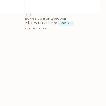
Adicionar na sacola
(0)
Top Meia Taça Estampado Ocean
R$
179
,
00
50%
OFF
R$
358
,
00
Em até
3
x
sem juros