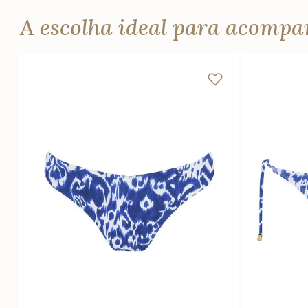
A escolha ideal para acomp
PP
P
M
G
PP