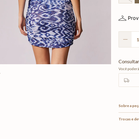
Prov
Sobre a peç
Trocas e d