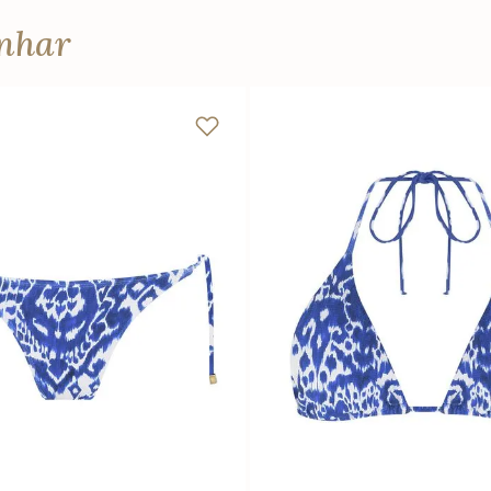
anhar
P
M
G
PP
P
M