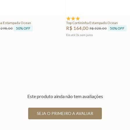
Adicionar na sacola
Adicionar na sacola
5.0
(2)
ha Estampada Ocean
Top Cortininha Estampado Ocean
R$
164
,
00
50%
OFF
50%
OFF
298
,
00
R$
328
,
00
Em até
3
x
sem juros
Este produto ainda não tem avaliações
SEJA O PRIMEIRO A AVALIAR