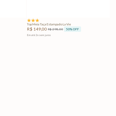
Adicionar na sacola
4.5
(2)
Top Meia Taça Estampado La Vie
R$
149
,
00
50%
OFF
R$
298
,
00
Em até
2
x
sem juros