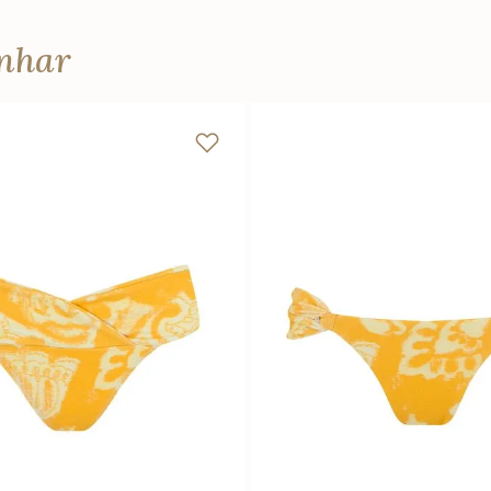
anhar
P
M
G
GG
PP
P
M