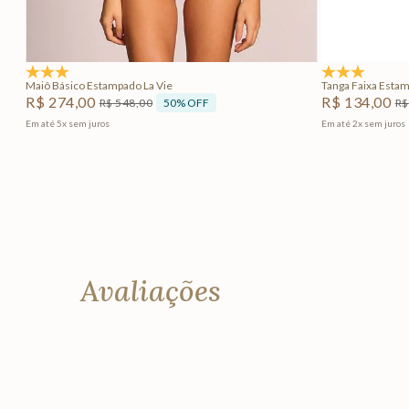
Adicionar na sacola
4.8
(12)
5.0
(1)
Maiô Básico Estampado La Vie
Tanga Faixa Estam
R$
274
,
00
R$
134
,
00
50%
OFF
R$
548
,
00
R$
Em até
5
x
sem juros
Em até
2
x
sem juros
Avaliações