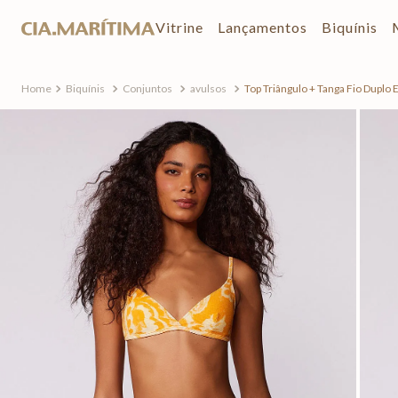
Vitrine
Lançamentos
Biquínis
Biquínis
Conjuntos
avulsos
Top Triângulo + Tanga Fio Duplo