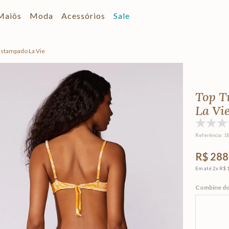
Maiôs
Moda
Acessórios
Sale
 Estampado La Vie
Top T
La Vi
Referência
:
1
R$ 288
Em até
2
x
R$ 