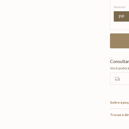
Tamanho
PP
Sobre a peç
Trocas e d