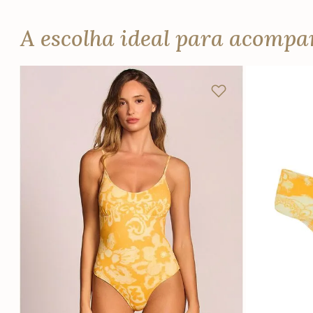
A escolha ideal para acomp
PP
P
M
G
PP