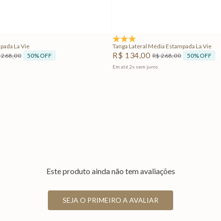
Adicionar na sacola
Adicionar na sacola
4.5
(2)
pada La Vie
Tanga Lateral Média Estampada La Vie
R$
134
,
00
50%
OFF
50%
OFF
268
,
00
R$
268
,
00
Em até
2
x
sem juros
Este produto ainda não tem avaliações
SEJA O PRIMEIRO A AVALIAR