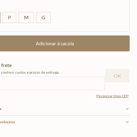
P
M
G
a
evoluções