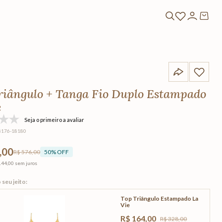
riângulo + Tanga Fio Duplo Estampado
e
Seja o primeiro a avaliar
8176-18180
,00
R$ 576,00
50
% OFF
144,00
sem juros
Top Triângulo Estampado La
Vie
R$
164
,
00
R$
328
,
00