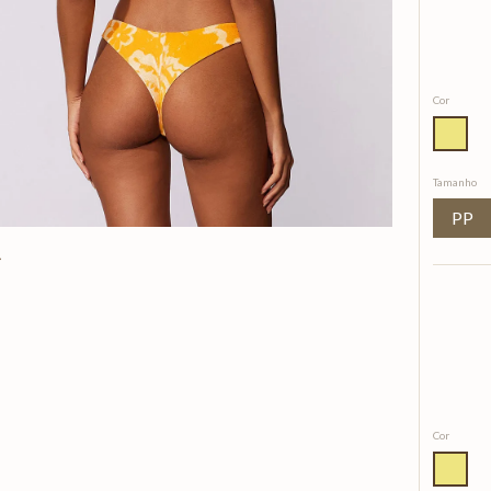
Cor
Tamanho
PP
Cor