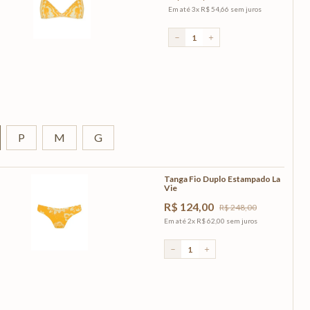
Em até
3
x
R$
54
,
66
sem juros
－
＋
P
M
G
Tanga Fio Duplo Estampado La
Vie
R$
124
,
00
R$
248
,
00
Em até
2
x
R$
62
,
00
sem juros
－
＋