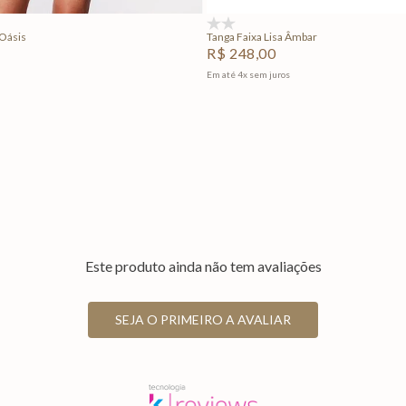
(0)
Oásis
Tanga Faixa Lisa Âmbar
R$
248
,
00
Em até
4
x
sem juros
Este produto ainda não tem avaliações
SEJA O PRIMEIRO A AVALIAR