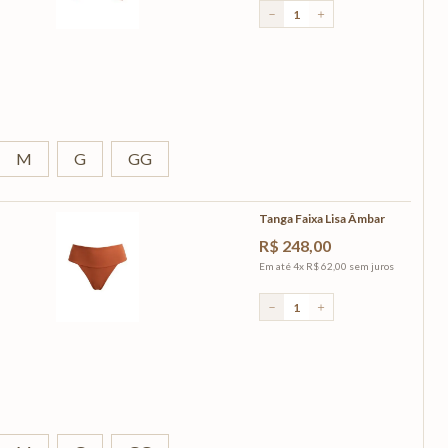
－
＋
M
G
GG
Tanga Faixa Lisa Âmbar
R$
248
,
00
Em até
4
x
R$
62
,
00
sem juros
－
＋