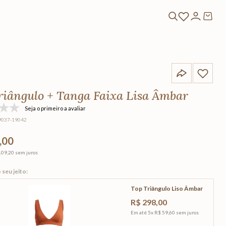
riângulo + Tanga Faixa Lisa Âmbar
Seja o primeiro a avaliar
9037-19042
,00
109,20
sem juros
Top Triângulo Liso Âmbar
R$
298
,
00
Em até
5
x
R$
59
,
60
sem juros