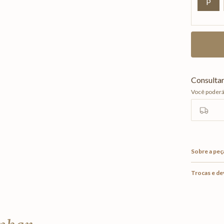
P
Sobre a peç
Trocas e d