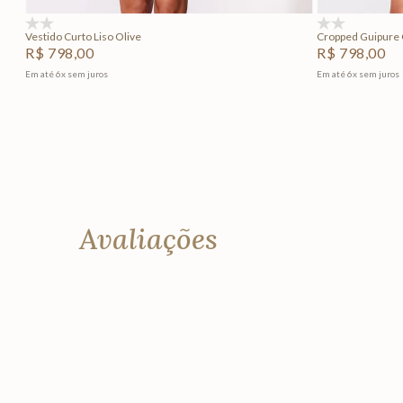
(0)
(0)
Vestido Curto Liso Olive
Cropped Guipure 
R$
798
,
00
R$
798
,
00
Em até
6
x
sem juros
Em até
6
x
sem juros
Avaliações