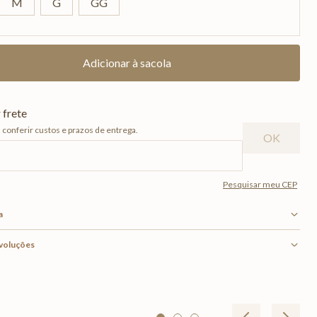
M
G
GG
a
evoluções