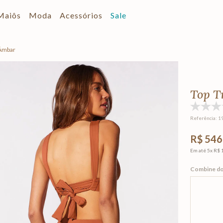
Maiôs
Moda
Acessórios
Sale
 Âmbar
Top T
Referência
:
1
R$ 546
Em até
5
x
R$ 