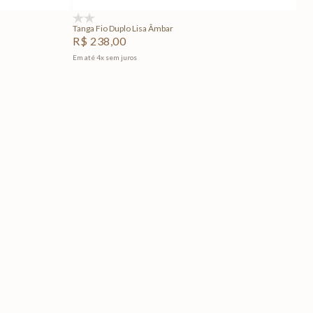
(0)
Tanga Fio Duplo Lisa Âmbar
R$
238
,
00
Em até
4
x
sem juros