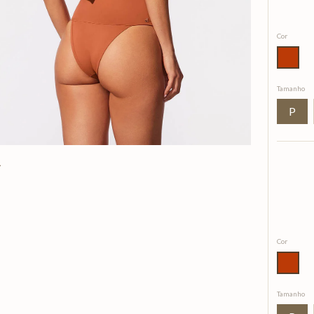
Cor
Tamanho
P
Cor
Tamanho