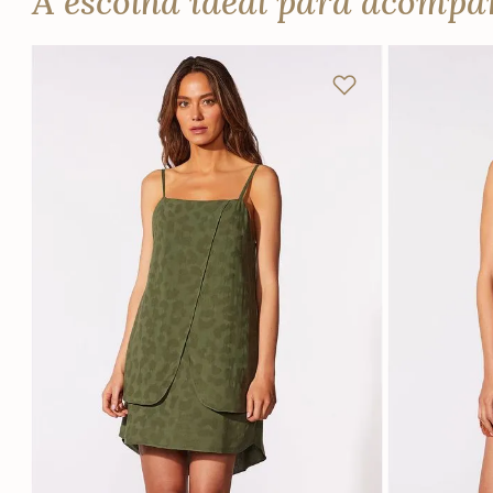
A escolha ideal para acomp
PP
P
M
G
Adicionar na sacola