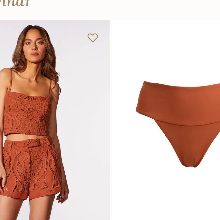
anhar
P
M
G
P
M
G
Adicionar na sacola
Adicionar na sacola