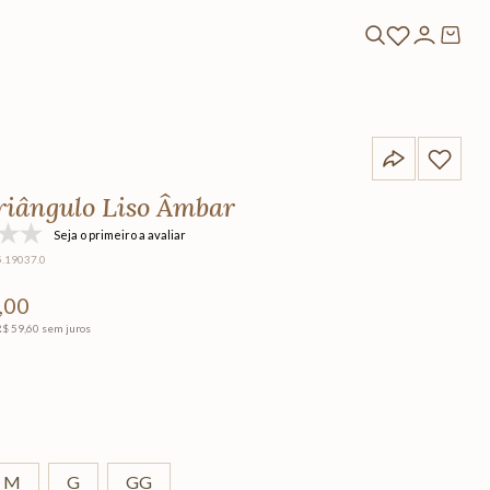
riângulo Liso Âmbar
Seja o primeiro a avaliar
5.19037.0
,
00
R$
59
,
60
sem juros
M
G
GG