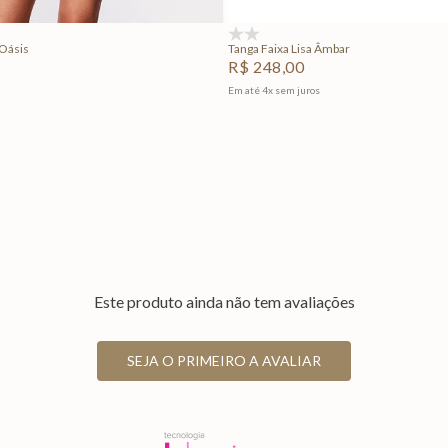
(0)
Oásis
Tanga Faixa Lisa Âmbar
R$
248
,
00
Em até
4
x
sem juros
Este produto ainda não tem avaliações
SEJA O PRIMEIRO A AVALIAR