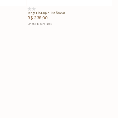
(0)
Tanga Fio Duplo Lisa Âmbar
R$
238
,
00
Em até
4
x
sem juros