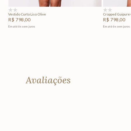
(0)
(0)
Vestido Curto Liso Olive
Cropped Guipure 
R$
798
,
00
R$
798
,
00
Em até
6
x
sem juros
Em até
6
x
sem juros
Avaliações