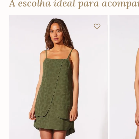
A escolha ideal para acomp
PP
P
M
G
Adicionar na sacola