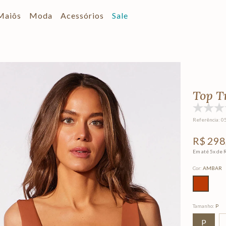
Maiôs
Moda
Acessórios
Sale
Top T
Referência
:
0
R$
298
Em até
5
x de
Cor
:
AMBAR
Tamanho
:
P
P