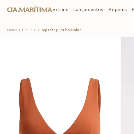
Vitrine
Lançamentos
Biquínis
Biquínis
Top Triângulo Liso Âmbar