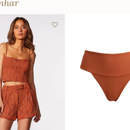
anhar
P
M
G
P
M
G
Adicionar na sacola
Adicionar na sacola