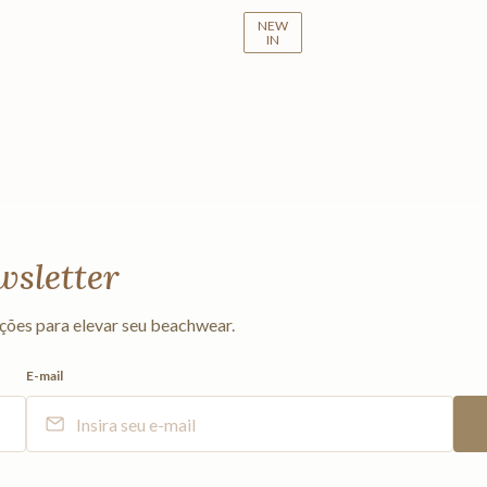
NEW
IN
wsletter
ções para elevar seu beachwear.
E-mail