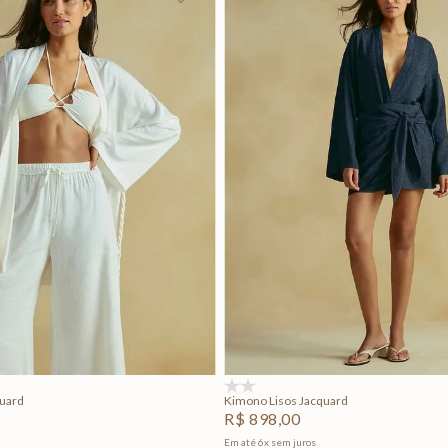
P
M
G
P
M
G
Adicionar na sacola
Adicionar na sacola
(0)
quard
Kimono Lisos Jacquard
R$
898
,
00
Em até
6
x
sem juros