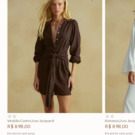
P
M
G
Adicionar na sacola
(0)
(0)
Vestido Curto Lisos Jacquard
Kimono Lisos Jac
R$
898
,
00
R$
898
,
00
Em até
6
x
sem juros
Em até
6
x
sem juros