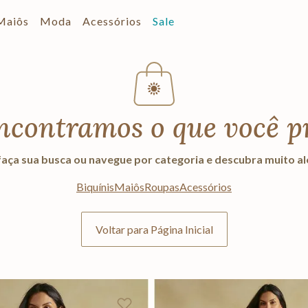
Maiôs
Moda
Acessórios
Sale
ncontramos o que você p
aça sua busca ou navegue por categoria e descubra muito a
Biquínis
Maiôs
Roupas
Acessórios
Voltar para Página Inicial