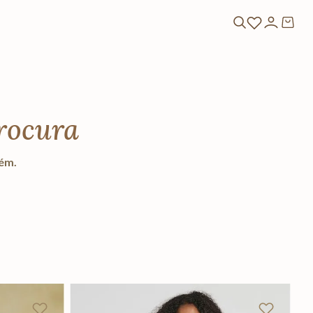
rocura
lém.