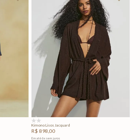
P
M
G
Adicionar na sacola
(0)
Kimono Lisos Jacquard
R$
898
,
00
Em até
6
x
sem juros