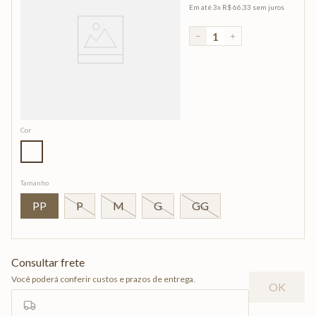
Em até
3
x
R$
66
,
33
sem juros
－
＋
Cor
Tamanho
PP
P
M
G
GG