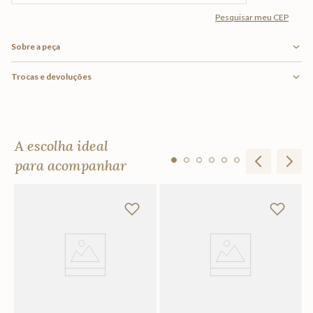
Sobre a peça
Trocas e devoluções
A escolha ideal
para acompanhar
i
Ta
R
F
Em