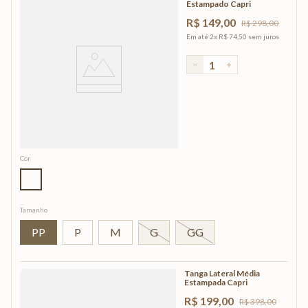
Estampado Capri
R$
149
,
00
R$
298
,
00
Em até
2
x
R$
74
,
50
sem juros
－
＋
Cor
Tamanho
PP
P
M
G
GG
Tanga Lateral Média
Estampada Capri
R$
199
,
00
R$
398
,
00