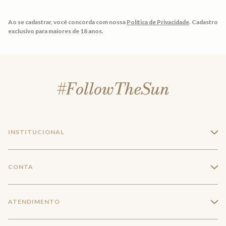
Ao se cadastrar, você concorda com nossa
Política de Privacidade
.
Cadastro
exclusivo para maiores de 18 anos.
INSTITUCIONAL
+
A Marca
CONTA
+
Seja um franqueado
Login
ATENDIMENTO
+
Trabalhe conosco
Minha Conta