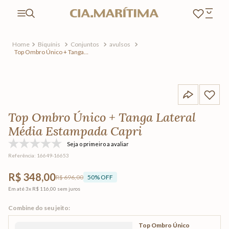
Biquínis
Conjuntos
avulsos
Top Ombro Único + Tanga
Lateral Média Estampada
Capri
Top Ombro Único + Tanga Lateral
Média Estampada Capri
Seja o primeiro a avaliar
Referência
:
16649-16653
R$ 348,00
R$ 696,00
50
% OFF
Em até
3
x
R$ 116,00
sem juros
Top Ombro Único