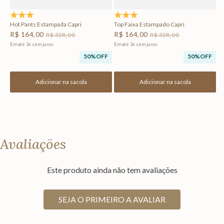
5.0
(3)
5.0
(4)
Hot Pants Estampada Capri
Top Faixa Estampado Capri
R$
164
,
00
R$
164
,
00
R$
328
,
00
R$
328
,
00
Em até
3
x
sem juros
Em até
3
x
sem juros
50%
OFF
50%
OFF
Adicionar na sacola
Adicionar na sacola
Avaliações
Este produto ainda não tem avaliações
SEJA O PRIMEIRO A AVALIAR