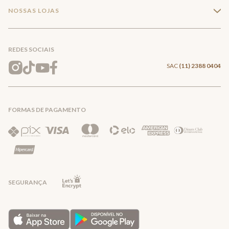
Compra Segura
NOSSAS LOJAS
+
Conecte-se
Meus pedidos
Formas de Pagamento
Encontre a loja mais próxima
Mapa do Site
REDES SOCIAIS
Wishlist
Entrega e Frete
SAC
(11) 2388 0404
Trocas e Devoluções
FORMAS DE PAGAMENTO
Direito de Arrependimento
Política de Privacidade
Regras promocionais
SEGURANÇA