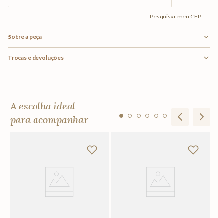
Sobre a peça
Trocas e devoluções
A escolha ideal
para acompanhar
To
R
Em