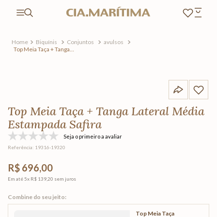
Biquínis
Conjuntos
avulsos
Top Meia Taça + Tanga
Lateral Média Estampada
Safira
Top Meia Taça + Tanga Lateral Média
Estampada Safira
Seja o primeiro a avaliar
Referência
:
19316-19320
R$ 696,00
Em até
5
x
R$ 139,20
sem juros
Top Meia Taça