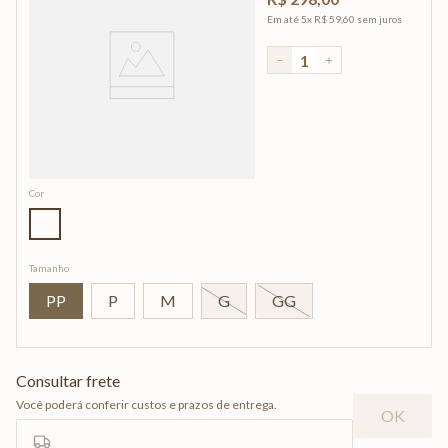
Em até
5
x
R$
59
,
60
sem juros
－
＋
Cor
Tamanho
PP
P
M
G
GG