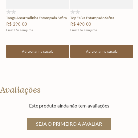
(0)
(0)
Tanga Amarradinha Estampada Safira
Top Faixa Estampado Safira
R$
298
,
00
R$
498
,
00
Em até
5
x
sem juros
Em até
6
x
sem juros
Adicionar na sacola
Adicionar na sacola
Avaliações
Este produto ainda não tem avaliações
SEJA O PRIMEIRO A AVALIAR