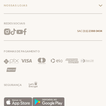
Compra Segura
NOSSAS LOJAS
+
Conecte-se
Meus pedidos
Formas de Pagamento
Encontre a loja mais próxima
Mapa do Site
REDES SOCIAIS
Wishlist
Entrega e Frete
SAC
(11) 2388 0404
Trocas e Devoluções
FORMAS DE PAGAMENTO
Direito de Arrependimento
Política de Privacidade
Regras promocionais
SEGURANÇA