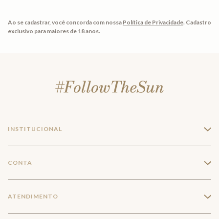
Ao se cadastrar, você concorda com nossa
Política de Privacidade
.
Cadastro
exclusivo para maiores de 18 anos.
INSTITUCIONAL
+
A Marca
CONTA
+
Seja um franqueado
Login
ATENDIMENTO
+
Trabalhe conosco
Minha Conta