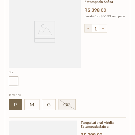
Estampado Safira
R$
398
,
00
Em até
6
x
R$
66
,
33
sem juros
－
＋
Cor
Tamanho
P
M
G
GG
Tanga Lateral Média
Estampada Safira
R$
298
,
00