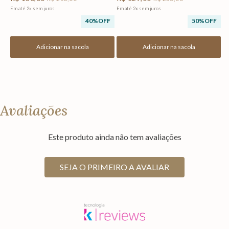
Em até
2
x
sem juros
Em até
2
x
sem juros
40%
OFF
50%
OFF
Adicionar na sacola
Adicionar na sacola
Avaliações
Este produto ainda não tem avaliações
SEJA O PRIMEIRO A AVALIAR