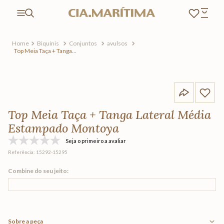
Biquínis
Conjuntos
avulsos
Top Meia Taça + Tanga
Lateral Média Estampado
Montoya
Top Meia Taça + Tanga Lateral Média
Estampado Montoya
Seja o primeiro a avaliar
Referência
:
15292-15295
Sobre a peça