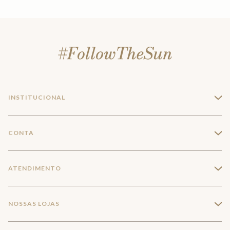
INSTITUCIONAL
+
A Marca
CONTA
+
Seja um franqueado
Login
ATENDIMENTO
+
Trabalhe conosco
Minha Conta
Compra Segura
NOSSAS LOJAS
+
Conecte-se
Meus pedidos
Formas de Pagamento