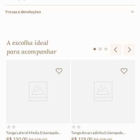
Trocas e devoluções
A escolha ideal
para acompanhar
a
To
R
F
Em
(0)
(0)
Tanga Lateral Média Estampada
Tanga Amarradinha Estampada
Montoya
Montoya
R$
130
,
00
R$
129
,
00
R$
218
,
00
R$
258
,
00