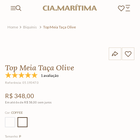
Biquínis
Top Meia Taça Olive
Top Meia Taça Olive
1 avaliação
Referência
:
05.19347.0
R$
348
,
00
Em até
6
x de
R$
58
,
00
sem juros
Cor
:
COFFEE
Tamanho
:
P