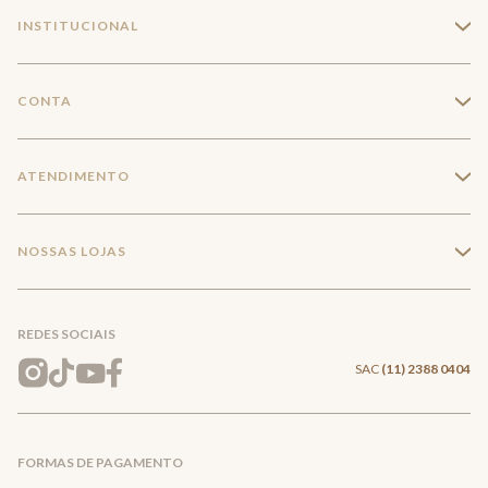
INSTITUCIONAL
+
A Marca
CONTA
+
Seja um franqueado
Login
ATENDIMENTO
+
Trabalhe conosco
Minha Conta
Compra Segura
NOSSAS LOJAS
+
Conecte-se
Meus pedidos
Formas de Pagamento
Encontre a loja mais próxima
Mapa do Site
REDES SOCIAIS
Wishlist
Entrega e Frete
SAC
(11) 2388 0404
Trocas e Devoluções
FORMAS DE PAGAMENTO
Direito de Arrependimento