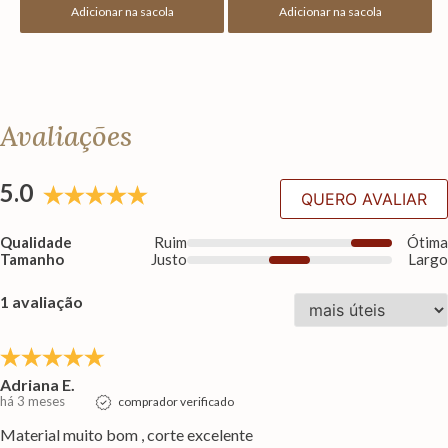
Adicionar na sacola
Adicionar na sacola
Avaliações
5.0
QUERO AVALIAR
Qualidade
Ruim
Ótim
Tamanho
Justo
Larg
1 avaliação
Adriana E.
há 3 meses
comprador verificado
Material muito bom , corte excelente