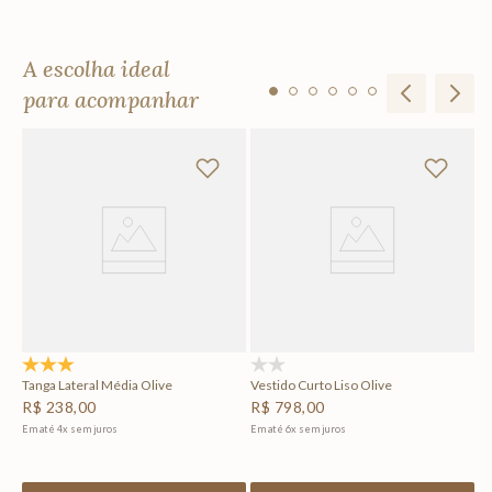
A escolha ideal
para acompanhar
Ma
R
Em
3.0
(2)
(0)
Tanga Lateral Média Olive
Vestido Curto Liso Olive
R$
238
,
00
R$
798
,
00
Em até
4
x
sem juros
Em até
6
x
sem juros