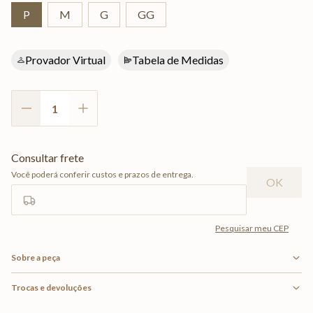
P
M
G
GG
Provador Virtual
Tabela de Medidas
Sobre a peça
Trocas e devoluções