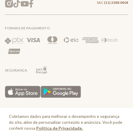
Entrega e Frete
SAC
(11) 2388 0404
Trocas e Devoluções
FORMAS DE PAGAMENTO
Direito de Arrependimento
Política de Privacidade
Regras promocionais
SEGURANÇA
Horário de Atendimento: De segunda a quinta-feira das 08:30 às 17:30 e
sexta-feira até as 16:30, exceto feriados - Rua Alpont, 428 nível 2 - Bairro
Coletamos dados para melhorar o desempenho e segurança
Capuava Mauá - São Paulo, CEP: 09380-115 - Valisere Comércio de Roupas e
do site, além de personalizar conteúdo e anúncios. Você pode
Acessórios Ltda - CNPJ: 57.484.768/0064-89
conferir nossa
Política de Privacidade.