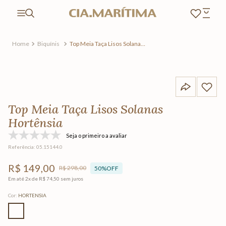
Biquínis
Top Meia Taça Lisos Solanas
Hortênsia
Top Meia Taça Lisos Solanas
Hortênsia
Seja o primeiro a avaliar
Referência
:
05.15144.0
R$
149
,
00
R$
298
,
00
50%
OFF
Em até
2
x de
R$
74
,
50
sem juros
Cor
:
HORTENSIA