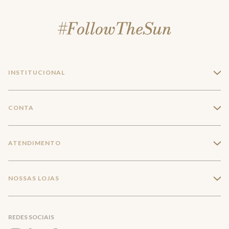
INSTITUCIONAL
+
A Marca
CONTA
+
Seja um franqueado
Login
ATENDIMENTO
+
Trabalhe conosco
Minha Conta
Compra Segura
NOSSAS LOJAS
+
Conecte-se
Meus pedidos
Formas de Pagamento
Encontre a loja mais próxima
Mapa do Site
REDES SOCIAIS
Wishlist