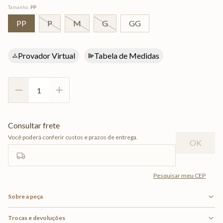
Tamanho
:
PP
PP
P
M
G
GG
Provador Virtual
Tabela de Medidas
Sobre a peça
Trocas e devoluções