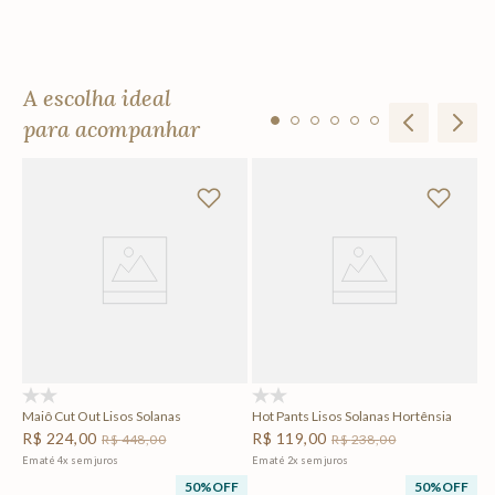
A escolha ideal
para acompanhar
Ma
R
Em
F
(0)
(0)
Maiô Cut Out Lisos Solanas
Hot Pants Lisos Solanas Hortênsia
R$
224
,
00
R$
119
,
00
R$
448
,
00
R$
238
,
00
Em até
4
x
sem juros
Em até
2
x
sem juros
50%
OFF
50%
OFF