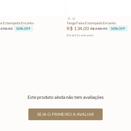
Adicionar na sacola
Adicionar na sacola
(0)
ha Estampada Encanto
Tanga Faixa Estampada Encanto
R$
134
,
00
50%
OFF
50%
OFF
258
,
00
R$
268
,
00
Em até
2
x
sem juros
Este produto ainda não tem avaliações
SEJA O PRIMEIRO A AVALIAR