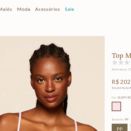
Maiôs
Moda
Acessórios
Sale
Top M
Referência
:
0
R$
202
Em até
4
x de
Cor
:
DUSTY R
Tamanho
:
PP
PP