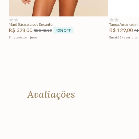
Adicionar na sacola
(0)
(0)
Maiô Básico Lisos Encanto
Tanga Amarradin
R$
328
,
00
R$
129
,
00
40%
OFF
R$
548
,
00
R$
Em até
6
x
sem juros
Em até
2
x
sem juros
Avaliações