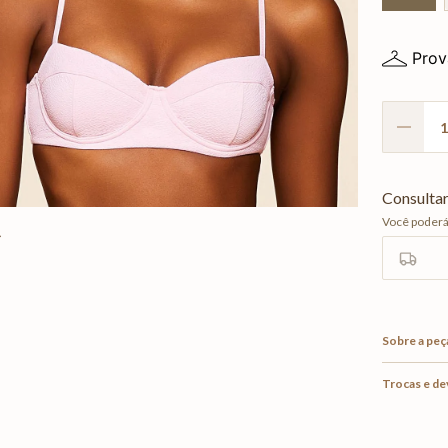
Prov
Sobre a peç
Trocas e d