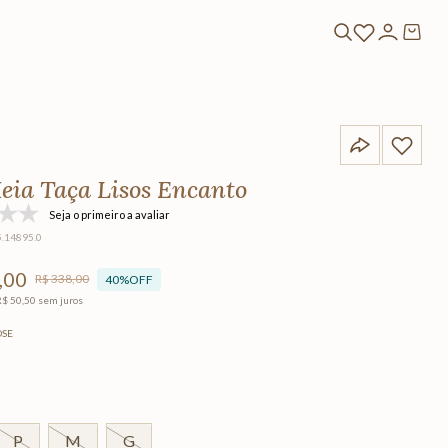
eia Taça Lisos Encanto
Seja o primeiro a avaliar
5.14895.0
,
00
R$
338
,
00
40%
OFF
R$
50
,
50
sem juros
OSE
P
M
G