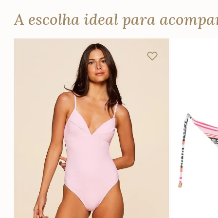
A escolha ideal para acomp
PP
P
M
G
PP