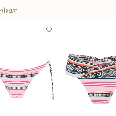
anhar
P
M
G
PP
P
M
G