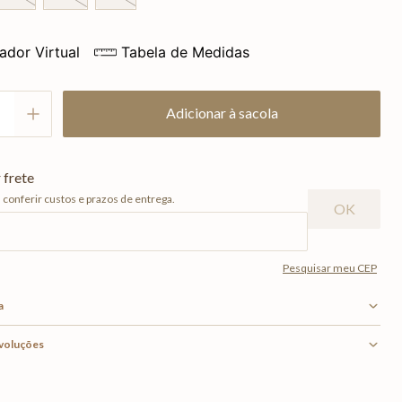
ador Virtual
Tabela de Medidas
Adicionar à sacola
a
evoluções