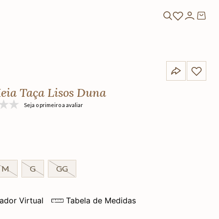
eia Taça Lisos Duna
Seja o primeiro a avaliar
M
G
GG
ador Virtual
Tabela de Medidas