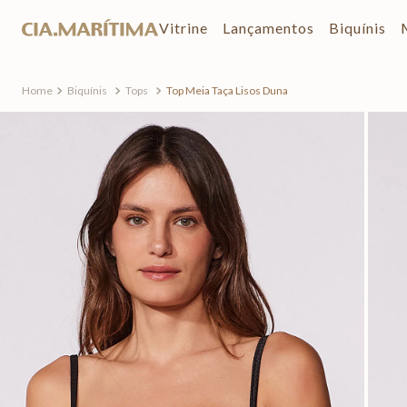
Vitrine
Lançamentos
Biquínis
Biquínis
Tops
Top Meia Taça Lisos Duna