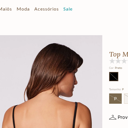
Maiôs
Moda
Acessórios
Sale
Top M
Cor
:
Preto
Tamanho
:
P
P
Prov