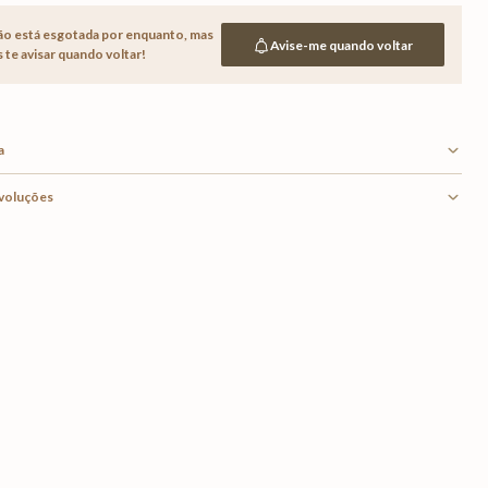
ão está esgotada por enquanto,
mas
Avise-me quando voltar
te avisar quando voltar!
a
evoluções