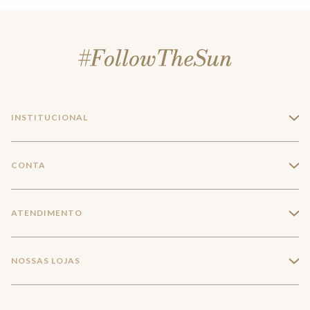
INSTITUCIONAL
+
A Marca
CONTA
+
Seja um franqueado
Login
ATENDIMENTO
+
Trabalhe conosco
Minha Conta
Compra Segura
NOSSAS LOJAS
+
Conecte-se
Meus pedidos
Formas de Pagamento
Encontre a loja mais próxima
Mapa do Site