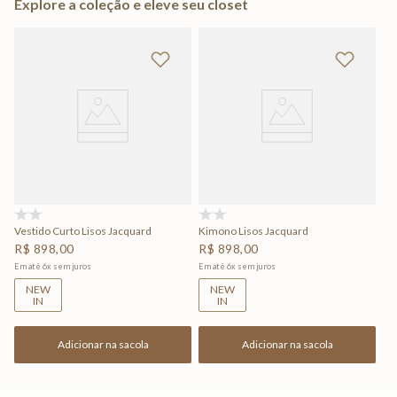
Explore a coleção e eleve seu closet
(0)
(0)
Vestido Curto Lisos Jacquard
Kimono Lisos Jacquard
R$
898
,
00
R$
898
,
00
Em até
6
x
sem juros
Em até
6
x
sem juros
NEW
NEW
IN
IN
Adicionar na sacola
Adicionar na sacola