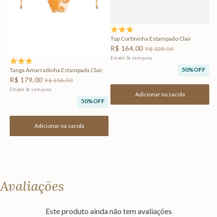
5.0
(2)
Top Cortininha Estampado Clair
R$
164
,
00
R$
328
,
00
Em até
3
x
sem juros
5.0
(1)
50%
OFF
Tanga Amarradinha Estampada Clair
R$
179
,
00
R$
358
,
00
Em até
3
x
sem juros
Adicionar na sacola
50%
OFF
Adicionar na sacola
Avaliações
Este produto ainda não tem avaliações