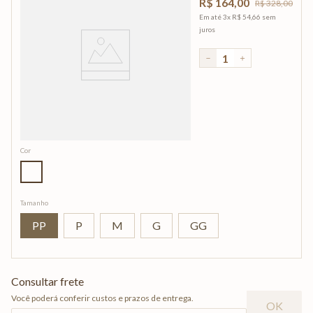
R$
164
,
00
R$
328
,
00
Em até
3
x
R$
54
,
66
sem
juros
－
＋
Cor
Tamanho
PP
P
M
G
GG