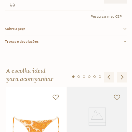
Sobre a peça
Trocas e devoluções
A escolha ideal
para acompanhar
Ca
R
Em