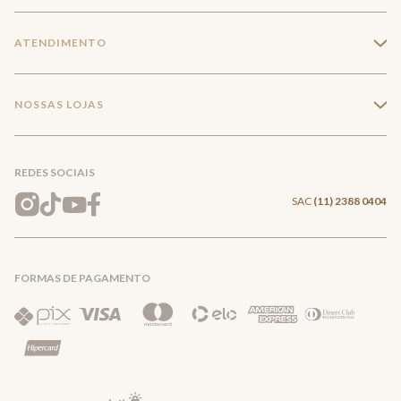
Seja um franqueado
Login
ATENDIMENTO
+
Trabalhe conosco
Minha Conta
Compra Segura
NOSSAS LOJAS
+
Conecte-se
Meus pedidos
Formas de Pagamento
Encontre a loja mais próxima
Mapa do Site
REDES SOCIAIS
Wishlist
Entrega e Frete
SAC
(11) 2388 0404
Trocas e Devoluções
FORMAS DE PAGAMENTO
Direito de Arrependimento
Política de Privacidade
Regras promocionais