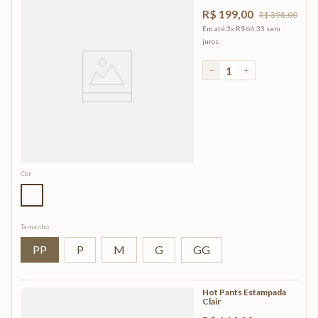
R$
199
,
00
R$
398
,
00
Em até
3
x
R$
66
,
33
sem
juros
－
＋
Cor
Tamanho
PP
P
M
G
GG
Hot Pants Estampada
Clair