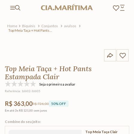
Biquínis
Conjuntos
avulsos
Top Meia Taça + Hot Pants
Estampada Clair
Top Meia Taça + Hot Pants
Estampada Clair
Seja o primeiro a avaliar
Referência
:
16602-16605
R$ 363,00
R$ 726,00
50
% OFF
Em até
3
x
R$ 121,00
sem juros
Top Meia Taça Clair