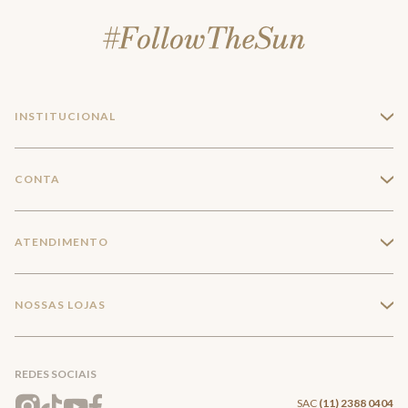
INSTITUCIONAL
+
A Marca
CONTA
+
Seja um franqueado
Login
ATENDIMENTO
+
Trabalhe conosco
Minha Conta
Compra Segura
NOSSAS LOJAS
+
Conecte-se
Meus pedidos
Formas de Pagamento
Encontre a loja mais próxima
Mapa do Site
REDES SOCIAIS
Wishlist
Entrega e Frete
SAC
(11) 2388 0404