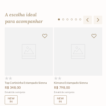
A escolha ideal
para acompanhar
Ta
Si
R
Em
(0)
(0)
Top Cortininha Estampado Sienna
Kimono Estampado Sienna
R$
348
,
00
R$
798
,
00
Em até
6
x
sem juros
Em até
6
x
sem juros
NEW
NEW
IN
IN