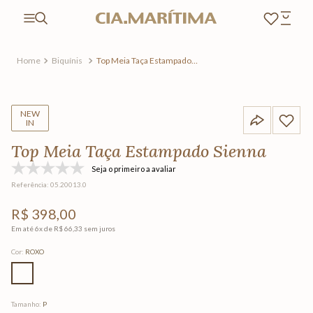
Biquínis
Top Meia Taça Estampado
Sienna
NEW
IN
Top Meia Taça Estampado Sienna
Seja o primeiro a avaliar
Referência
:
05.20013.0
R$
398
,
00
Em até
6
x de
R$
66
,
33
sem juros
Cor
:
ROXO
Tamanho
:
P