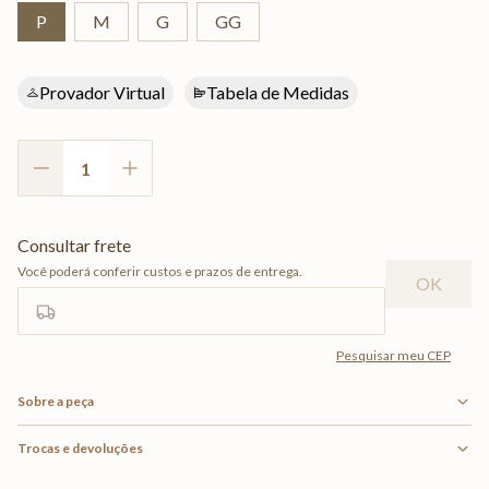
P
M
G
GG
Provador Virtual
Tabela de Medidas
Sobre a peça
Trocas e devoluções