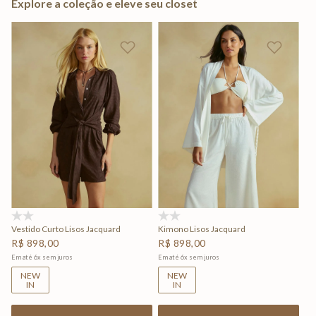
Explore a coleção e eleve seu closet
(0)
(0)
Vestido Curto Lisos Jacquard
Kimono Lisos Jacquard
R$
898
,
00
R$
898
,
00
Em até
6
x
sem juros
Em até
6
x
sem juros
NEW
NEW
IN
IN