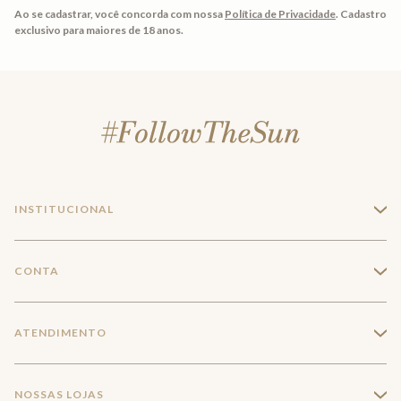
Ao se cadastrar, você concorda com nossa
Política de Privacidade
.
Cadastro
exclusivo para maiores de 18 anos.
INSTITUCIONAL
+
A Marca
CONTA
+
Seja um franqueado
Login
ATENDIMENTO
+
Trabalhe conosco
Minha Conta
Compra Segura
NOSSAS LOJAS
+