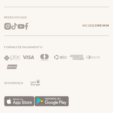
Conecte-se
Meus pedidos
Formas de Pagamento
Encontre a loja mais próxima
Mapa do Site
REDES SOCIAIS
Wishlist
Entrega e Frete
SAC
(11) 2388 0404
Trocas e Devoluções
FORMAS DE PAGAMENTO
Direito de Arrependimento
Política de Privacidade
Regras promocionais
SEGURANÇA