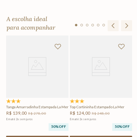
A escolha ideal
para acompanhar
Ta
M
R
Em
5.0
(4)
4.8
(6)
Tanga Amarradinha Estampada La Mer
Top Cortininha Estampado La Mer
R$
139
,
00
R$
124
,
00
R$
278
,
00
R$
248
,
00
Em até
2
x
sem juros
Em até
2
x
sem juros
50%
OFF
50%
OFF