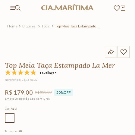
Biquínis
Tops
Top Meia Taça Estampado La
Mer
Top Meia Taça Estampado La Mer
1 avaliação
Referência
:
05.16781.0
R$
179
,
00
R$
358
,
00
50%
OFF
Em até
3
x de
R$
59
,
66
sem juros
Cor
:
Azul
Tamanho
:
PP