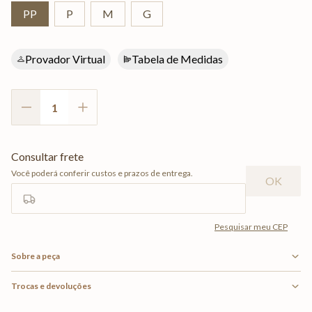
PP
P
M
G
Provador Virtual
Tabela de Medidas
Sobre a peça
Trocas e devoluções