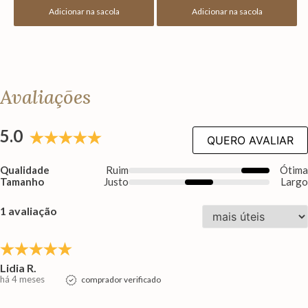
Adicionar na sacola
Adicionar na sacola
Avaliações
5.0
QUERO AVALIAR
Qualidade
Ruim
Ótim
Tamanho
Justo
Larg
1 avaliação
Lidia R.
há 4 meses
comprador verificado