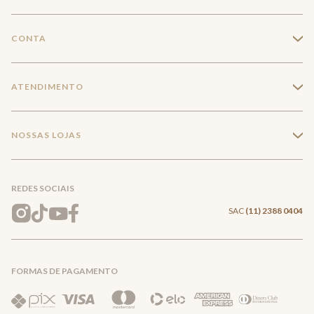
A Marca
CONTA
+
Seja um franqueado
Login
ATENDIMENTO
+
Trabalhe conosco
Minha Conta
Compra Segura
NOSSAS LOJAS
+
Conecte-se
Meus pedidos
Formas de Pagamento
Encontre a loja mais próxima
Mapa do Site
REDES SOCIAIS
Wishlist
Entrega e Frete
SAC
(11) 2388 0404
Trocas e Devoluções
FORMAS DE PAGAMENTO
Direito de Arrependimento