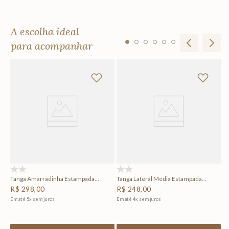
A escolha ideal
para acompanhar
To
R
Em
(0)
(0)
Tanga Amarradinha Estampada
Tanga Lateral Média Estampada
Eclipse
Eclipse
R$
298
,
00
R$
248
,
00
Em até
5
x
sem juros
Em até
4
x
sem juros