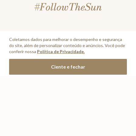
INSTITUCIONAL
+
Coletamos dados para melhorar o desempenho e segurança
do site, além de personalizar conteúdo e anúncios. Você pode
A Marca
conferir nossa
Política de Privacidade.
CONTA
+
Adicionar à sacola
Ciente e fechar
Seja um franqueado
Login
ATENDIMENTO
+
Trabalhe conosco
Minha Conta
Compra Segura
NOSSAS LOJAS
+
Conecte-se
Meus pedidos
Formas de Pagamento
Encontre a loja mais próxima
Mapa do Site
REDES SOCIAIS
Wishlist
Entrega e Frete
SAC
(11) 2388 0404