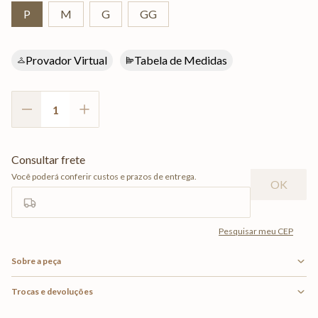
P
M
G
GG
Provador Virtual
Tabela de Medidas
Sobre a peça
Trocas e devoluções