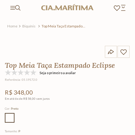
Biquínis
Top Meia Taça Estampado
Eclipse
Top Meia Taça Estampado Eclipse
Seja o primeiro a avaliar
Referência
:
05.19172.0
R$
348
,
00
Em até
6
x de
R$
58
,
00
sem juros
Cor
:
Preto
Tamanho
:
P