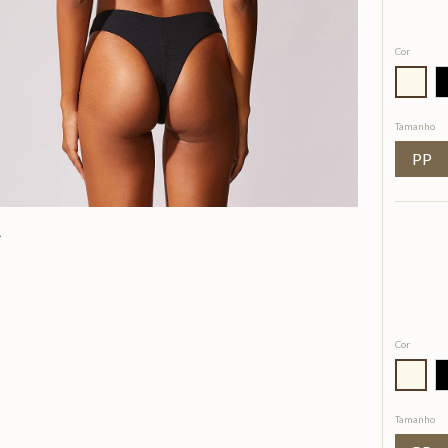
Cor
Tamanho
PP
Cor
Tamanho