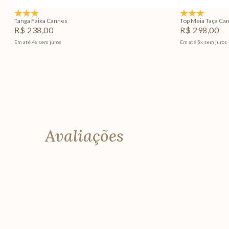
5.0
(2)
5.0
(1)
Tanga Faixa Cannes
Top Meia Taça Ca
R$
238
,
00
R$
298
,
00
Em até
4
x
sem juros
Em até
5
x
sem juros
Avaliações