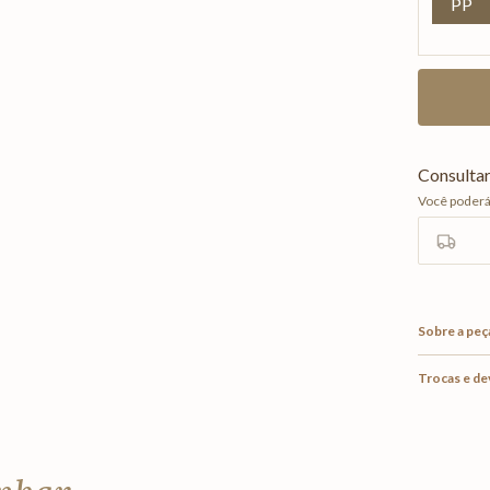
PP
Sobre a peç
Trocas e d