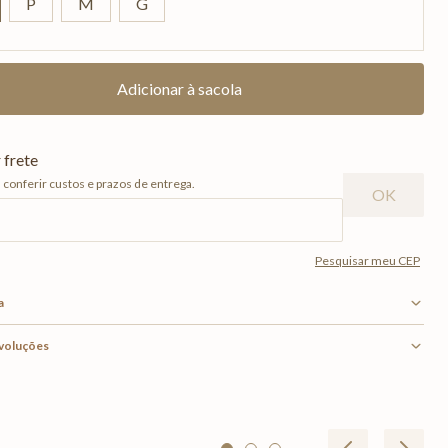
P
M
G
a
evoluções