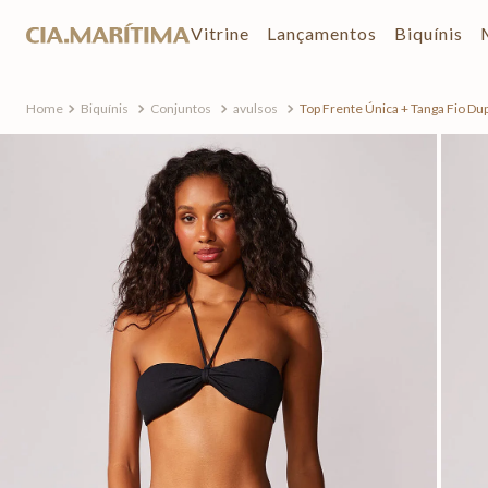
Vitrine
Lançamentos
Biquínis
Biquínis
Conjuntos
avulsos
Top Frente Única + Tanga Fio Du