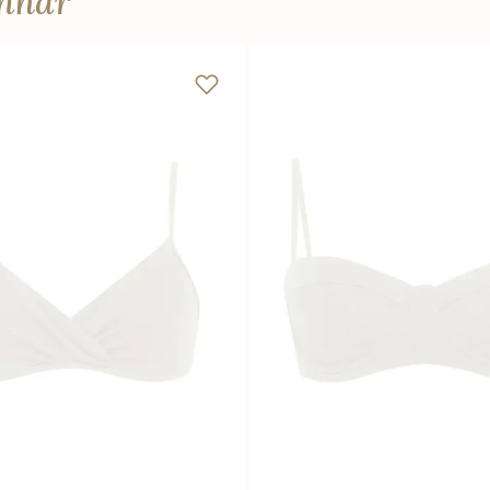
anhar
P
M
G
GG
PP
P
M
Adicionar na sacola
Adicionar na sacola