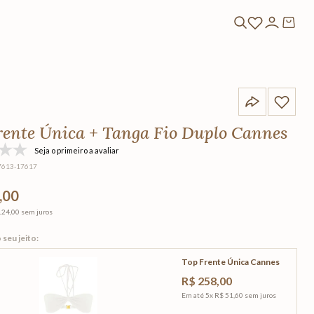
rente Única + Tanga Fio Duplo Cannes
Seja o primeiro a avaliar
7613-17617
,00
124,00
sem juros
Top Frente Única Cannes
R$
258
,
00
Em até
5
x
R$
51
,
60
sem juros