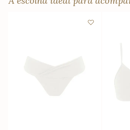
A escolha ideal para acomp
PP
P
M
G
GG
PP
Adicionar na sacola