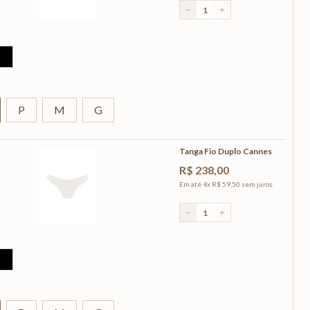
－
＋
P
M
G
Tanga Fio Duplo Cannes
R$
238
,
00
Em até
4
x
R$
59
,
50
sem juros
－
＋