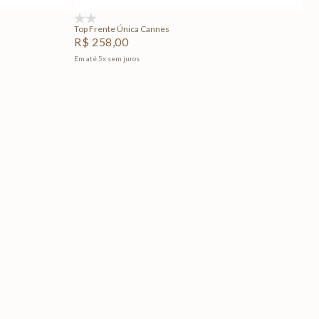
(0)
Top Frente Única Cannes
R$
258
,
00
Em até
5
x
sem juros