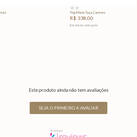
(0)
nnes
Top Meia Taça Cannes
R$
338
,
00
Em até
6
x
sem juros
Este produto ainda não tem avaliações
SEJA O PRIMEIRO A AVALIAR