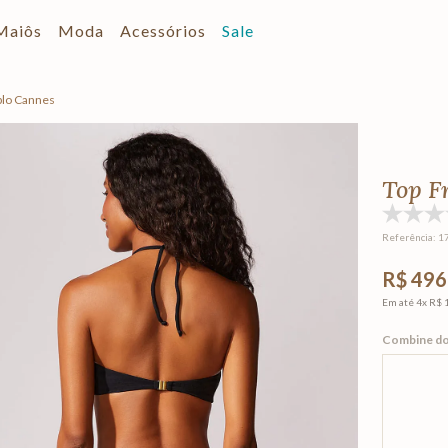
Maiôs
Moda
Acessórios
Sale
plo Cannes
Top F
Referência
:
1
R$ 496
Em até
4
x
R$ 