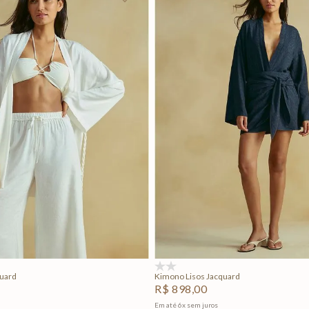
P
M
G
P
M
G
Adicionar na sacola
Adicionar na sacola
(0)
quard
Kimono Lisos Jacquard
R$
898
,
00
Em até
6
x
sem juros