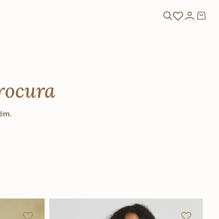
rocura
lém.