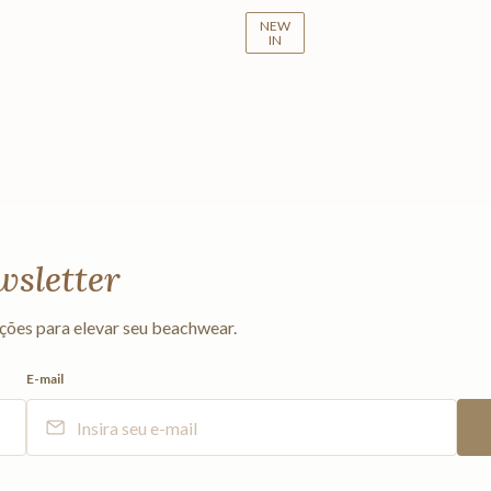
NEW
IN
wsletter
ções para elevar seu beachwear.
E-mail