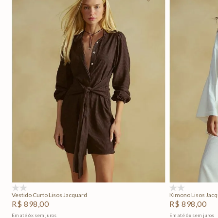
P
M
G
Adicionar na sacola
(0)
(0)
Vestido Curto Lisos Jacquard
Kimono Lisos Jac
R$
898
,
00
R$
898
,
00
Em até
6
x
sem juros
Em até
6
x
sem juros