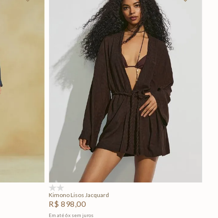
P
M
G
Adicionar na sacola
(0)
Kimono Lisos Jacquard
R$
898
,
00
Em até
6
x
sem juros