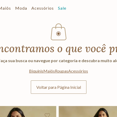
Maiôs
Moda
Acessórios
Sale
ncontramos o que você p
aça sua busca ou navegue por categoria e descubra muito a
Biquínis
Maiôs
Roupas
Acessórios
Voltar para Página Inicial