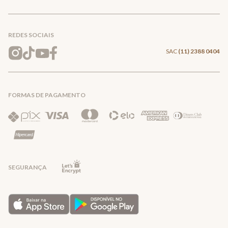
Conecte-se
Meus pedidos
Formas de Pagamento
Encontre a loja mais próxima
Mapa do Site
REDES SOCIAIS
Wishlist
Entrega e Frete
SAC
(11) 2388 0404
Trocas e Devoluções
FORMAS DE PAGAMENTO
Direito de Arrependimento
Política de Privacidade
Regras promocionais
SEGURANÇA