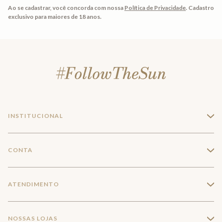
Ao se cadastrar, você concorda com nossa
Política de Privacidade
.
Cadastro
exclusivo para maiores de 18 anos.
INSTITUCIONAL
+
A Marca
CONTA
+
Seja um franqueado
Login
ATENDIMENTO
+
Trabalhe conosco
Minha Conta
Compra Segura
NOSSAS LOJAS
+