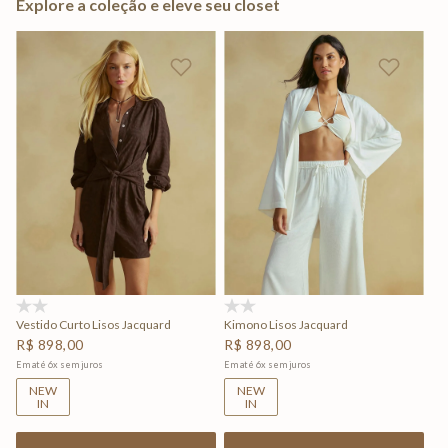
Explore a coleção e eleve seu closet
(0)
(0)
Vestido Curto Lisos Jacquard
Kimono Lisos Jacquard
R$
898
,
00
R$
898
,
00
Em até
6
x
sem juros
Em até
6
x
sem juros
NEW
NEW
IN
IN