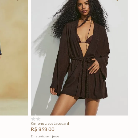
P
M
G
Adicionar na sacola
(0)
Kimono Lisos Jacquard
R$
898
,
00
Em até
6
x
sem juros