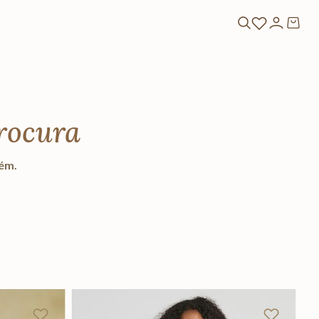
rocura
lém.