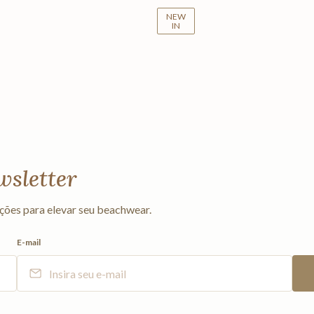
NEW
IN
wsletter
ções para elevar seu beachwear.
E-mail