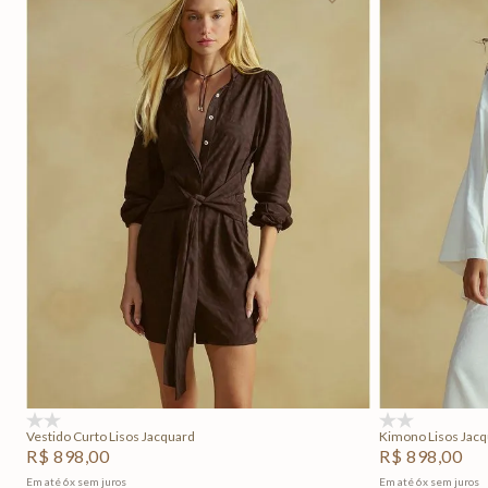
P
M
G
Adicionar na sacola
(0)
(0)
Vestido Curto Lisos Jacquard
Kimono Lisos Jac
R$
898
,
00
R$
898
,
00
Em até
6
x
sem juros
Em até
6
x
sem juros