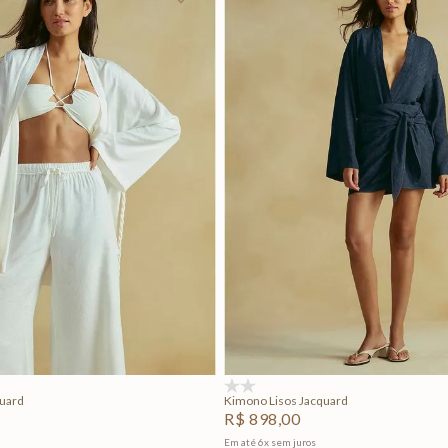
P
M
G
P
M
G
Adicionar na sacola
Adicionar na sacola
(0)
quard
Kimono Lisos Jacquard
R$
898
,
00
Em até
6
x
sem juros