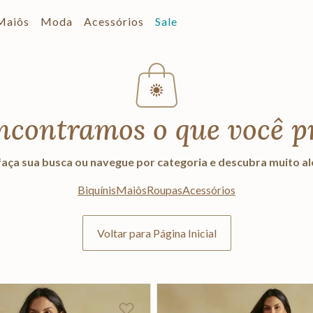
Maiôs
Moda
Acessórios
Sale
ncontramos o que você p
aça sua busca ou navegue por categoria e descubra muito a
Biquínis
Maiôs
Roupas
Acessórios
Voltar para Página Inicial