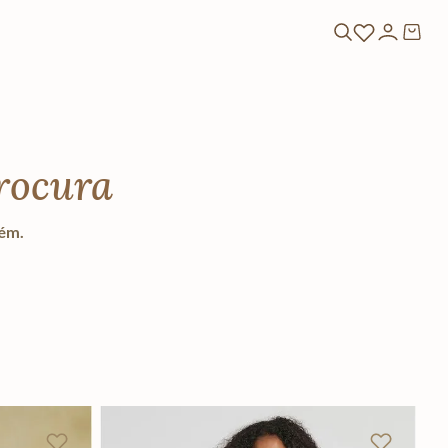
rocura
lém.