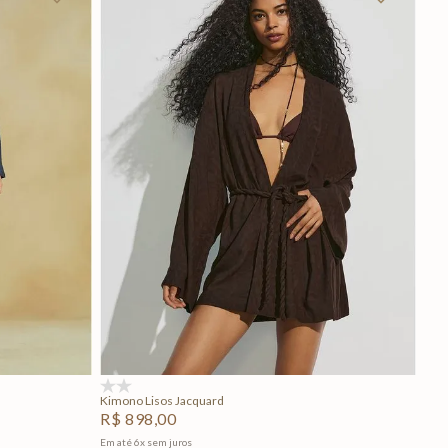
P
M
G
Adicionar na sacola
(0)
Kimono Lisos Jacquard
R$
898
,
00
Em até
6
x
sem juros