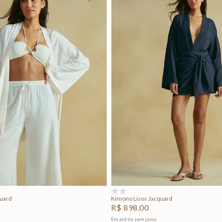
P
M
G
P
M
G
Adicionar na sacola
Adicionar na sacola
(0)
quard
Kimono Lisos Jacquard
R$
898
,
00
Em até
6
x
sem juros