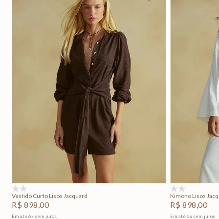
P
M
G
Adicionar na sacola
(0)
(0)
Vestido Curto Lisos Jacquard
Kimono Lisos Jac
R$
898
,
00
R$
898
,
00
Em até
6
x
sem juros
Em até
6
x
sem juros