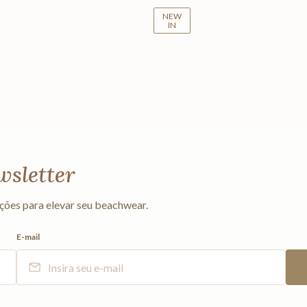
NEW
IN
wsletter
ções para elevar seu beachwear.
E-mail