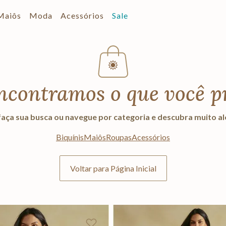
Maiôs
Moda
Acessórios
Sale
ncontramos o que você p
aça sua busca ou navegue por categoria e descubra muito a
Biquínis
Maiôs
Roupas
Acessórios
Voltar para Página Inicial