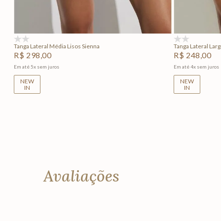
Adicionar na sacola
(0)
(0)
Tanga Lateral Média Lisos Sienna
Tanga Lateral Larg
R$
298
,
00
R$
248
,
00
Em até
5
x
sem juros
Em até
4
x
sem juros
NEW
NEW
IN
IN
Avaliações