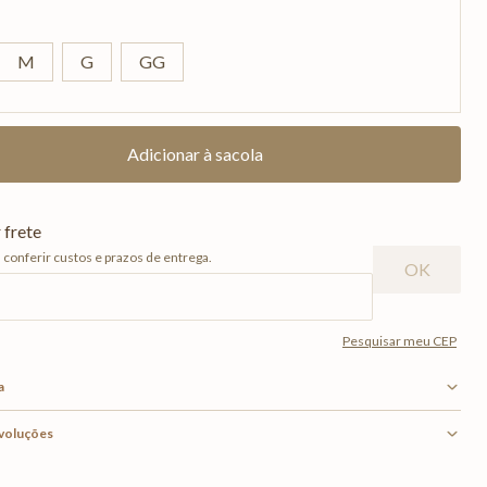
M
G
GG
a
evoluções