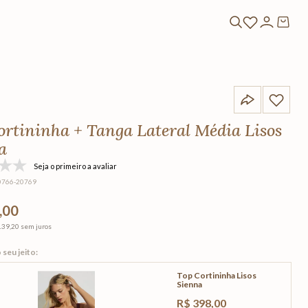
ortininha + Tanga Lateral Média Lisos
a
Seja o primeiro a avaliar
0766-20769
,00
139,20
sem juros
Top Cortininha Lisos
Sienna
R$
398
,
00