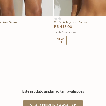
Adicionar na sacola
Adicionar na sacola
(0)
a Lisos Sienna
Top Meia Taça Lisos Sienna
R$
498
,
00
Em até
6
x
sem juros
NEW
IN
Este produto ainda não tem avaliações
SEJA O PRIMEIRO A AVALIAR