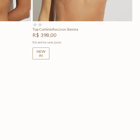
Adicionar na sacola
(0)
Top Cortininha Lisos Sienna
R$
398
,
00
Em até
6
x
sem juros
NEW
IN