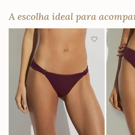
A escolha ideal para acomp
P
M
G
GG
P