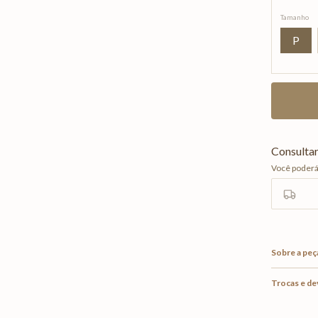
Tamanho
P
Sobre a peç
Trocas e d