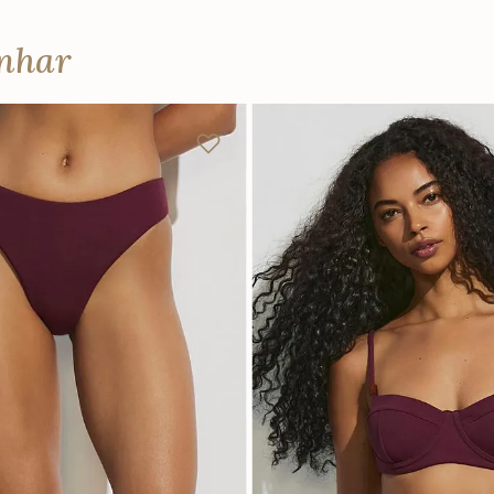
anhar
M
G
GG
P
M
G