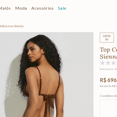
Maiôs
Moda
Acessórios
Sale
édia Lisos Sienna
NEW
IN
Top C
Sienn
Referência
:
2
R$ 696
Em até
5
x
R$ 