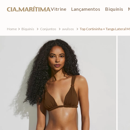
Vitrine
Lançamentos
Biquínis
Biquínis
Conjuntos
avulsos
Top Cortininha + Tanga Lateral M